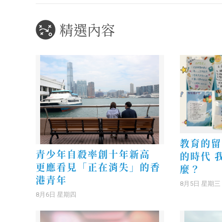
精選內容
教育的留
青少年自殺率創十年新高
的時代 
更應看見「正在消失」的香
麼？
港青年
8月5日 星期三
8月6日 星期四