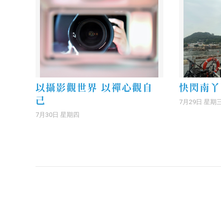
以攝影觀世界 以禪心觀自
快閃南丫
己
7月29日 星期
7月30日 星期四