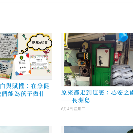
白與賦權：在急促
原來都走到這裏：心安之
我們能為孩子做什
——長洲島
8月4日 星期二