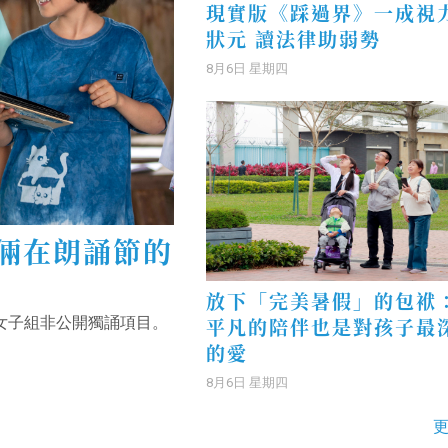
現實版《踩過界》一成視
狀元 讀法律助弱勢
8月6日 星期四
倆在朗誦節的
放下「完美暑假」的包袱
平凡的陪伴也是對孩子最
女子組非公開獨誦項目。
的愛
8月6日 星期四