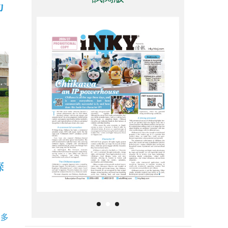
力
：
深
更多