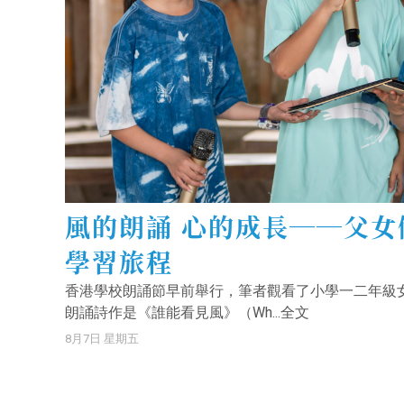
風的朗誦 心的成長──父女
學習旅程
香港學校朗誦節早前舉行，筆者觀看了小學一二年級
朗誦詩作是《誰能看見風》（Wh...全文
8月7日 星期五