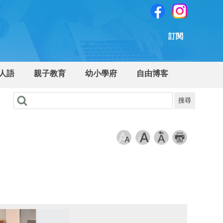
訂閱
人語
親子教育
幼小學府
自由博客
搜尋