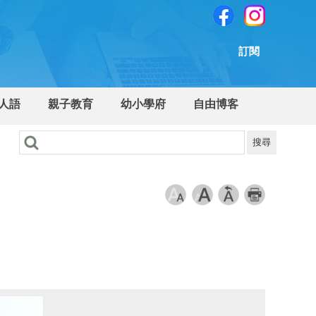
訂閱
人語
親子教育
幼小學府
自由博客
搜尋