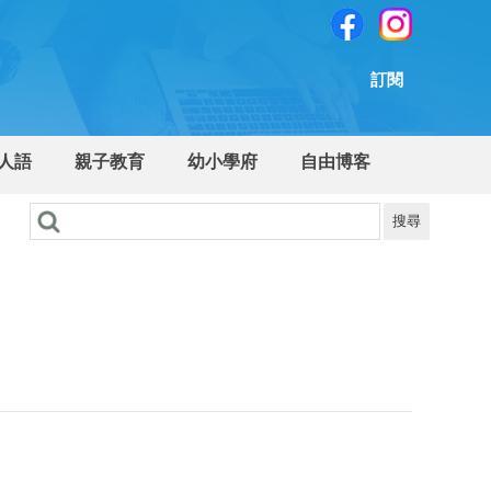
訂閱
人語
親子教育
幼小學府
自由博客
搜尋