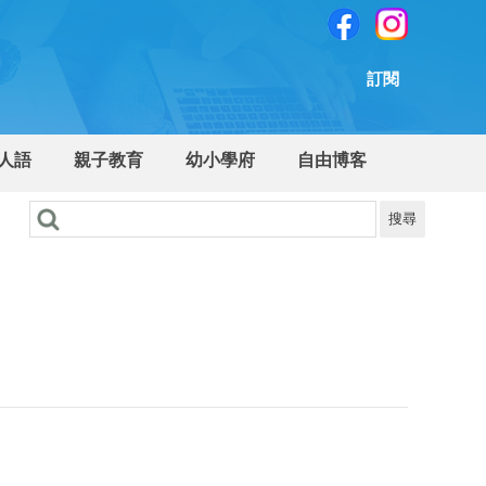
訂閱
人語
親子教育
幼小學府
自由博客
搜尋