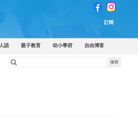
訂閱
人語
親子教育
幼小學府
自由博客
搜尋