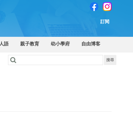
訂閱
人語
親子教育
幼小學府
自由博客
搜尋