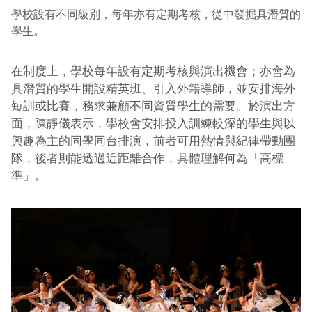
學校設有不同級別，每年亦有定期考核，從中發掘具潛質的
學生。
在制度上，學校每年設有定期考核與演出機會；亦會為
具潛質的學生開設精英班、引入外籍導師，並安排海外
短訓或比賽，務求兼顧不同資質學生的需要。於演出方
面，陳靜儀表示，學校會安排投入訓練較深的學生與以
興趣為主的同學同台排演，前者可用熱情與紀律帶動團
隊，後者則能透過近距離合作，具體理解何為「高標
準」。