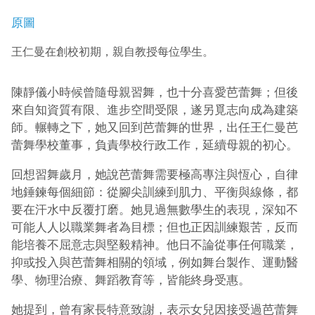
原圖
王仁曼在創校初期，親自教授每位學生。
陳靜儀小時候曾隨母親習舞，也十分喜愛芭蕾舞；但後
來自知資質有限、進步空間受限，遂另覓志向成為建築
師。輾轉之下，她又回到芭蕾舞的世界，出任王仁曼芭
蕾舞學校董事，負責學校行政工作，延續母親的初心。
回想習舞歲月，她說芭蕾舞需要極高專注與恆心，自律
地錘鍊每個細節：從腳尖訓練到肌力、平衡與線條，都
要在汗水中反覆打磨。她見過無數學生的表現，深知不
可能人人以職業舞者為目標；但也正因訓練艱苦，反而
能培養不屈意志與堅毅精神。他日不論從事任何職業，
抑或投入與芭蕾舞相關的領域，例如舞台製作、運動醫
學、物理治療、舞蹈教育等，皆能終身受惠。
她提到，曾有家長特意致謝，表示女兒因接受過芭蕾舞