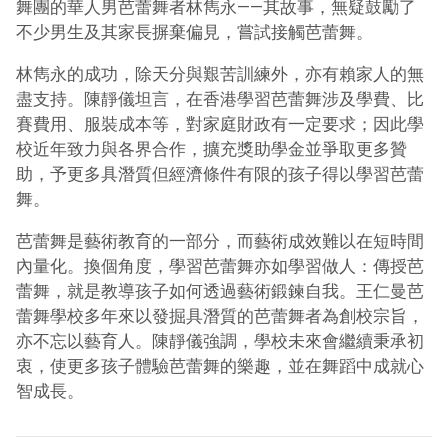
舞團的華人男芭蕾舞者林雋永——其故事，無疑鼓勵了
不少男生及其家長摒棄偏見，嘗試接觸芭蕾舞。
林雋永的成功，除天分與艱苦訓練外，亦有賴家人的無
盡支持。陳靜儀坦言，在香港學習芭蕾舞涉及學費、比
賽費用、服裝成本等，對家庭財政有一定要求；因此學
校近年致力與各界合作，擴充獎助學金並爭取更多贊
助，予更多具潛質但經濟條件有限的孩子得以學習芭蕾
舞。
芭蕾舞是藝術教育的一部分，而藝術成效難以在短時間
內量化。換個角度，學習芭蕾舞亦如學習做人：傳授芭
蕾舞，就是教導孩子如何透過藝術鍛鍊自我。王仁曼芭
蕾舞學校多年來以發掘具潛質的芭蕾舞者為創校宗旨，
亦不忘以藝育人。陳靜儀強調，學校未來會繼續秉承初
衷，使更多孩子體驗芭蕾舞的樂趣，並在舞蹈中成就心
智成長。