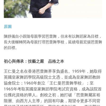
原圖
陳靜儀自小跟隨母親學習芭蕾舞，但未有以舞蹈家為目標，
長大後輾轉間為母親打理芭蕾舞學校，延續母親宏揚芭蕾舞
的目標。
初心與傳承：技藝之嚴 品格之本
王仁曼之名在香港芭蕾舞界享負盛名。1959年，她取得
英國皇家舞蹈學院高級院士文憑，並成為皇家舞蹈教師
協會院士；1960年創立「王仁曼芭蕾舞學校」；至
1965年考取英國皇家舞蹈學院考試官資格，成為該院首
位獲此資格的華人。創校之初，她打破「芭蕾舞屬富裕
階層、由西方人主導」的固有印象，期望令更多不同背