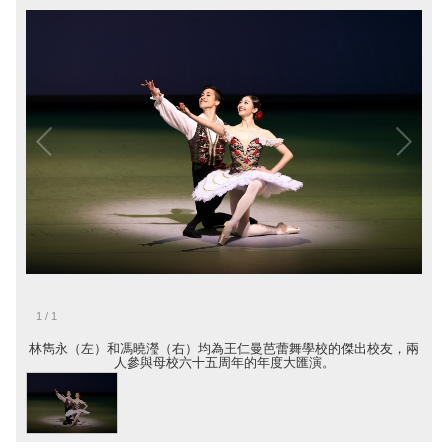
1
/
1
林雋永（左）和馮曉瀅（右）均為王仁曼芭蕾舞學校的傑出校友，兩
人參與母校六十五周年的年度大匯演。