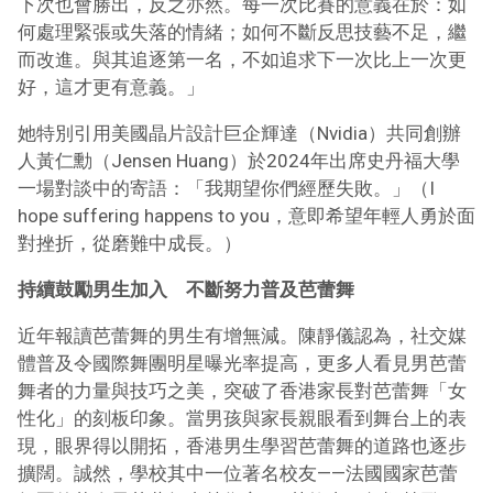
下次也會勝出，反之亦然。每一次比賽的意義在於：如
何處理緊張或失落的情緒；如何不斷反思技藝不足，繼
而改進。與其追逐第一名，不如追求下一次比上一次更
好，這才更有意義。」
她特別引用美國晶片設計巨企輝達（Nvidia）共同創辦
人黃仁勳（Jensen Huang）於2024年出席史丹福大學
一場對談中的寄語：「我期望你們經歷失敗。」（I
hope suffering happens to you，意即希望年輕人勇於面
對挫折，從磨難中成長。）
持續鼓勵男生加入 不斷努力普及芭蕾舞
近年報讀芭蕾舞的男生有增無減。陳靜儀認為，社交媒
體普及令國際舞團明星曝光率提高，更多人看見男芭蕾
舞者的力量與技巧之美，突破了香港家長對芭蕾舞「女
性化」的刻板印象。當男孩與家長親眼看到舞台上的表
現，眼界得以開拓，香港男生學習芭蕾舞的道路也逐步
擴闊。誠然，學校其中一位著名校友——法國國家芭蕾