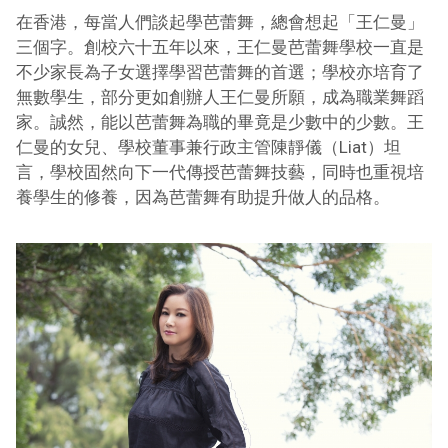
在香港，每當人們談起學芭蕾舞，總會想起「王仁曼」
三個字。創校六十五年以來，王仁曼芭蕾舞學校一直是
不少家長為子女選擇學習芭蕾舞的首選；學校亦培育了
無數學生，部分更如創辦人王仁曼所願，成為職業舞蹈
家。誠然，能以芭蕾舞為職的畢竟是少數中的少數。王
仁曼的女兒、學校董事兼行政主管陳靜儀（Liat）坦
言，學校固然向下一代傳授芭蕾舞技藝，同時也重視培
養學生的修養，因為芭蕾舞有助提升做人的品格。