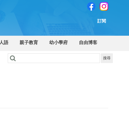
訂閱
人語
親子教育
幼小學府
自由博客
搜尋