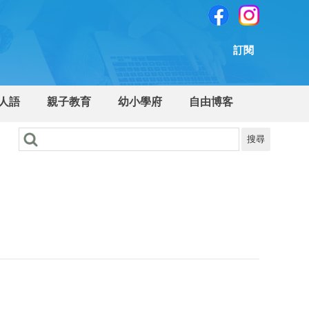
訂閱
人語
親子教育
幼小學府
自由博客
搜尋