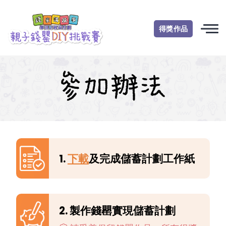
得獎作品
1.
下載
及完成儲蓄計劃工作紙
2. 製作錢罌實現儲蓄計劃