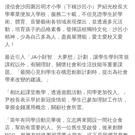
浸信會沙田圍呂明才小學（下稱沙呂小）尹紹光校長大
學畢業便加入學校，服務二十載，不但見證學生於學
術、體育、音樂藝術各領域表現傑出，並透過多元活
動，培育孩子的品格素養，發揮該校獨特文化：沙呂小
精神，少為自己多為人，盡責展潛能，愛主愛校又愛
人！
最近引入「JA小財智．大夢想」計劃，讓學生學到常規
課程以外，有關理財、關懷社會和生活技能等重要課
題。「最開心見到學生在構思創新計劃時，提出為社會
帶來改變的建議。」
「相比起課堂教學，透過遊戲活動，同學更加投入。」
尹校長表示早於新冠疫情前，學生已參加理財工作坊，
掌握金錢運用概念，關顧社會所需。
「當年有同學活動完畢後，立志將來開設一間社企食
店，幫助有需要的人。另一位舊生受啟發，後來創辦