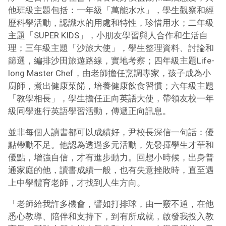
他班級主題包括：一年級「萬能水水」，學生觀察和經
歷科學活動，認識水的用處和特性，珍惜用水；二年級
主題「SUPER KIDS」，小朋友學習與人合作和生活自
理；三年級主題「沙旅大使」，學生整理資料、討論和
篩選，編排沙田旅遊路線，實地考察；四年級主題Life-
long Master Chef，由老師擔任烹調專家，孩子成為小
廚師，煮出健康菜餚，培養健康飲食習慣；六年級主題
「教學相長」，學生擔任正向英語大使，帶領友校一年
級同學進行英語學習活動，傳遞正向訊息。
並非每個人讀書都可以成績好，尹校長深信一句話：優
點帶動不足。他認為透過多元活動，先發揮學生才華和
優點，增強自信，才有進步動力。回想小時候，出身普
通家庭的他，讀書成績一般，也有失意挫敗時，直至遇
上中學體育老師，才找到人生方向。
「老師給我許多機會，譬如打排球，由一竅不通，在他
悉心教導、陪伴和支持下，到有所成就，啟發我投入教