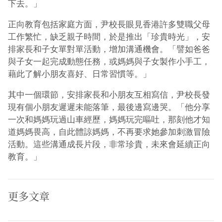
下去。」
正向教育包括家庭方面，尹校長眼見香港許多雙職父母
工作繁忙，缺乏親子時間，於是推出「珍貴時光」，安
排家長和子女單對單活動，增加溝通機會。「譬如爸爸
與子女一起完成動態任務，或媽媽與子女製作小手工，
藉此了解小朋友喜好、日常習慣等。」
其中一個環節，安排家長和小朋友互相寫信，尹校長發
現有個小朋友遲遲未能落筆，最後邊寫邊哭。「他分享
一次和媽媽玩過山車經歷，媽媽玩完嘔吐，那刻他才知
道媽媽畏高，自此體諒媽媽，不再要求她參加刺激冒險
活動。這些溝通成長片段，非常珍貴，未來會延續正向
教育。」
更多文章