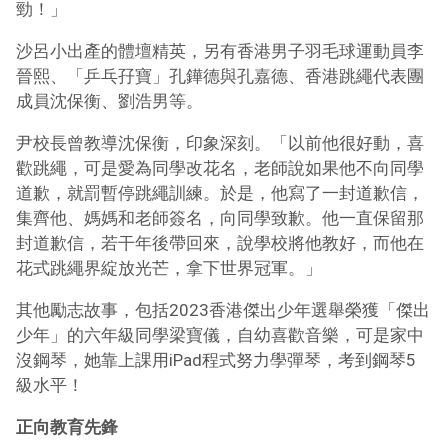
勁！」
沙呂小出產的體壇精英，另有香港男子羽毛球運動員李
晉熙、「乒乓孖寶」孔鏵德與孔嘉德、香港跳繩代表團
成員沈保衡、劉浩男等。
尹校長曾教導沈保衡，印象深刻。「以前他很好動，喜
歡跳繩，可是愛為同學改花名，老師說如果他不向同學
道歉，就罰暫停跳繩訓練。於是，他寫了一封道歉信，
集齊他、媽媽和老師簽名，向同學致歉。他一直保留那
封道歉信，若干年後帶回來，說學校將他教好，而他在
花式跳繩界綻放光芒，拿下世界冠軍。」
其他勵志故事，包括2023香港傑出少年選舉榮獲「傑出
少年」的六年級同學梁寶儀，自幼喜歡音樂，可是家中
沒鋼琴，她靠上課用iPad程式努力學彈琴，考到鋼琴5
級水平！
正向教育先鋒