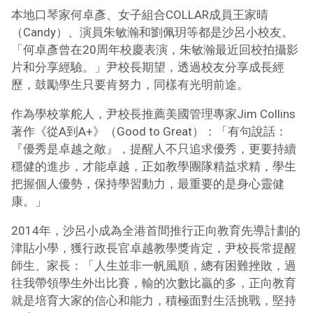
本地口琴家何卓彥、女子組合COLLAR成員王家晴
（Candy）、演員朱敏瀚和劉佩玥等都是沙呂小校友。
「何卓彥曾在20周年校慶表演，朱敏瀚最近回校拍攝影
片和分享經驗。」尹校長期望，透過校友分享成長經
歷，鼓勵學生只要肯努力，同樣有光明前途。
作為學校掌舵人，尹校長推薦美國管理專家Jim Collins
著作《從A到A+》（Good to Great）：「有句說話：
『優秀是卓越之敵』，提醒人不只追求優秀，更要持續
穩健的進步，才能卓越，正如教學團隊精益求精，學生
把握個人優勢，保持學習動力，最重要的是身心靈健
康。」
2014年，沙呂小成為全港首間推行正向教育先導計劃的
津貼小學，獲行政長官卓越教學獎肯定，尹校長常提醒
師生、家長：「人生並非一帆風順，總有困難挫敗，過
往我帶領學生外出比賽，輸的次數比贏的多，正向教育
就是培育大家的信心和能力，積極面對生活挑戰，堅持