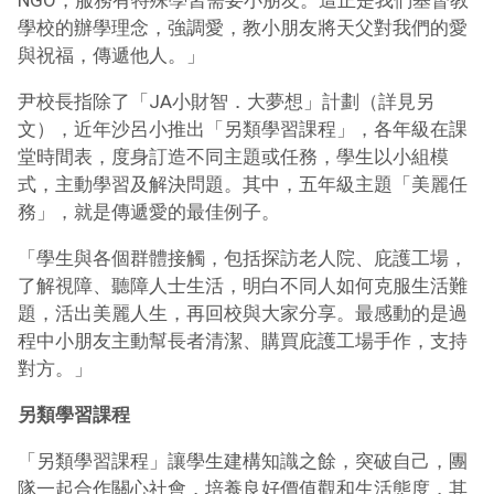
NGO，服務有特殊學習需要小朋友。這正是我們基督教
學校的辦學理念，強調愛，教小朋友將天父對我們的愛
與祝福，傳遞他人。」
尹校長指除了「JA小財智．大夢想」計劃（詳見另
文），近年沙呂小推出「另類學習課程」，各年級在課
堂時間表，度身訂造不同主題或任務，學生以小組模
式，主動學習及解決問題。其中，五年級主題「美麗任
務」，就是傳遞愛的最佳例子。
「學生與各個群體接觸，包括探訪老人院、庇護工場，
了解視障、聽障人士生活，明白不同人如何克服生活難
題，活出美麗人生，再回校與大家分享。最感動的是過
程中小朋友主動幫長者清潔、購買庇護工場手作，支持
對方。」
另類學習課程
「另類學習課程」讓學生建構知識之餘，突破自己，團
隊一起合作關心社會，培養良好價值觀和生活態度，其