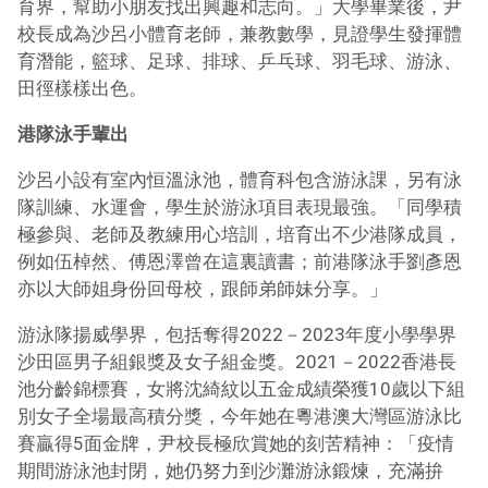
育界，幫助小朋友找出興趣和志向。」大學畢業後，尹
校長成為沙呂小體育老師，兼教數學，見證學生發揮體
育潛能，籃球、足球、排球、乒乓球、羽毛球、游泳、
田徑樣樣出色。
港隊泳手輩出
沙呂小設有室內恒溫泳池，體育科包含游泳課，另有泳
隊訓練、水運會，學生於游泳項目表現最強。「同學積
極參與、老師及教練用心培訓，培育出不少港隊成員，
例如伍棹然、傅恩澤曾在這裏讀書；前港隊泳手劉彥恩
亦以大師姐身份回母校，跟師弟師妹分享。」
游泳隊揚威學界，包括奪得2022－2023年度小學學界
沙田區男子組銀獎及女子組金獎。2021－2022香港長
池分齡錦標賽，女將沈綺紋以五金成績榮獲10歲以下組
別女子全場最高積分獎，今年她在粵港澳大灣區游泳比
賽贏得5面金牌，尹校長極欣賞她的刻苦精神：「疫情
期間游泳池封閉，她仍努力到沙灘游泳鍛煉，充滿拚