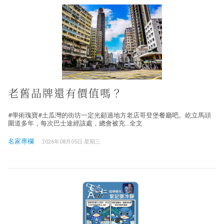
老舊品牌還有價值嗎？
#學術瑰寶#土瓜灣的街坊一定光顧過地方老店哥登堡餐廳吧。屹立馬頭
圍道多年，每次巴士途經該處，總會被充...全文
名家專欄
2026年08月05日 星期三