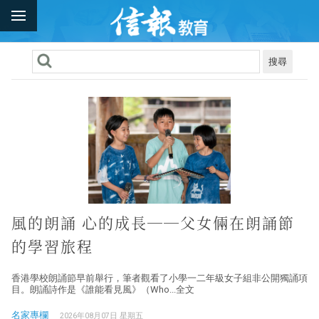
搜尋
風的朗誦 心的成長──父女倆在朗誦節
的學習旅程
香港學校朗誦節早前舉行，筆者觀看了小學一二年級女子組非公開獨誦項
目。朗誦詩作是《誰能看見風》（Who...全文
名家專欄
2026年08月07日 星期五