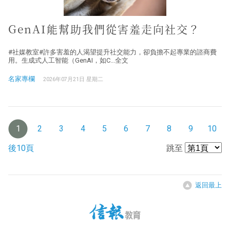
GenAI能幫助我們從害羞走向社交？
#社媒教室#許多害羞的人渴望提升社交能力，卻負擔不起專業的諮商費
用。生成式人工智能（GenAI，如C...全文
名家專欄
2026年07月21日 星期二
1
2
3
4
5
6
7
8
9
10
後10頁
跳至
返回最上