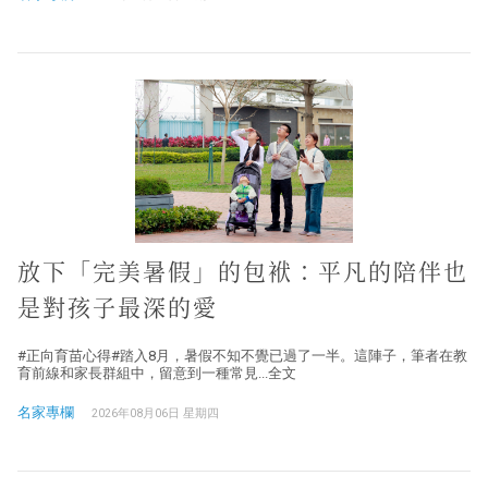
放下「完美暑假」的包袱：平凡的陪伴也
是對孩子最深的愛
#正向育苗心得#踏入8月，暑假不知不覺已過了一半。這陣子，筆者在教
育前線和家長群組中，留意到一種常見...全文
名家專欄
2026年08月06日 星期四