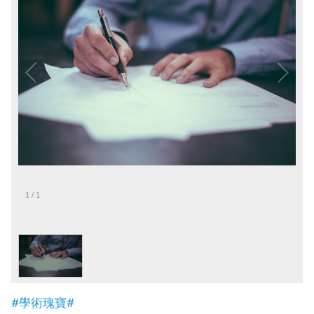
1
/
1
#學術瑰寶#