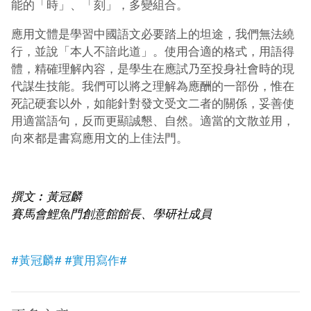
能的「時」、「刻」，多變組合。
應用文體是學習中國語文必要踏上的坦途，我們無法繞
行，並說「本人不諳此道」。使用合適的格式，用語得
體，精確理解內容，是學生在應試乃至投身社會時的現
代謀生技能。我們可以將之理解為應酬的一部份，惟在
死記硬套以外，如能針對發文受文二者的關係，妥善使
用適當語句，反而更顯誠懇、自然。適當的文散並用，
向來都是書寫應用文的上佳法門。
撰文︰黃冠麟
賽馬會鯉魚門創意館館長、學研社成員
#黃冠麟#
#實用寫作#