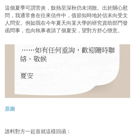
這個夏季可謂苦炎，餘熱至深秋仍未消散。出於關心慰
問，我通常會在往來信件中，值節知時地於信末向受文
人問安。例如我在今年夏天向某大學的研究資助部門發
函問事，也向執事者請了個夏安，望對方舒心愜意。
原圖
誰料對方一起首就這樣回函：