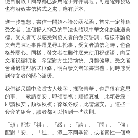
使目前政工商專都已多用電子郵件溝通，可是電郵發送
也有沿效書信格式之處，應有所本。
進一步想想，書信一開始不論公函私函，首先一定尊稱
受文者，這個揚人抑己的手法也體現中華文化的謙遜美
德。受文者可以感受到發文者的微笑語調，這樣不論發
文者是陳述事件還是尋工托事，受文者讀信之時，也會
格外關心。同樣，發文者在郵件底末使用祝頌語，向受
文者祝禱順遂，希望對方生活愉快、身體健康。受文者
會通過這些格式框條，明白發文者知書識禮，同時感受
到發文者的關心溫暖。
我們從尺牘中欣賞古人煉字，擷取菁華，也是很有意思
的事。「敬請春安，即頌春祺；順候夏祉，此頌暑綏；
即請秋安，順頌秋祺；葆頌冬綏，此請爐安。」這些一
套套的組合，讀者都可以悟到一些法則。
「頌」配對「祺」、「綏」；「請」、「問」、「候」
配對「安」、「祉」。添上不同季節，或者索性一個萬