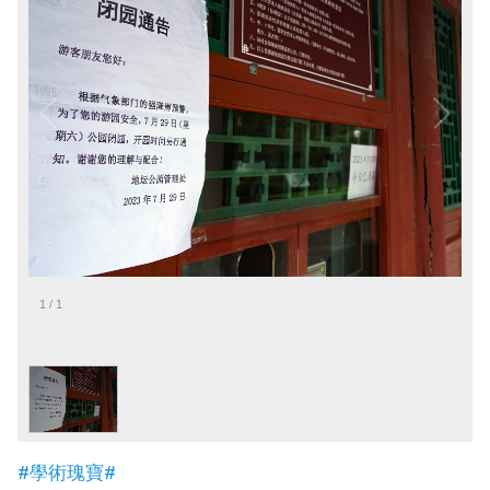
1
/
1
#學術瑰寶#