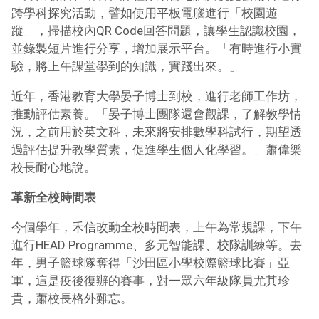
跨學科探究活動，譬如使用平板電腦進行「校園遊
蹤」，掃描校內QR Code回答問題，讓學生認識校園，
並錄製短片進行分享，增加展示平台。「有時進行小實
驗，將上午課堂學到的知識，實踐出來。」
近年，香港教育大學晏子博士到校，進行老師工作坊，
推動評估素養。「晏子博士團隊還會觀課，了解教學情
況，之前用於英文科，未來將安排數學科試行，期望透
過評估提升教學質素，促進學生個人化學習。」蕭偉樂
校長耐心地說。
革新全校時間表
今個學年，禾信改動全校時間表，上午為常規課，下午
進行HEAD Programme、多元智能課、校隊訓練等。去
年，男子籃球隊奪得「沙田區小學校際籃球比賽」亞
軍，這是疫後復辦的賽事，對一眾六年級隊員尤其珍
貴，蕭校長格外難忘。