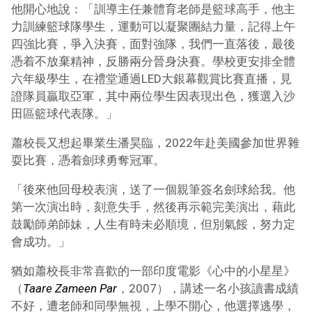
他開心地說：「訓導主任兼體育老師是籃球高手，他主
力訓練籃球隊學生，運動可以凝聚團結力量，記得上午
四強比賽，爭入決賽，面對強隊，我們一直落後，最後
憑着不放棄精神，反勝兩分晉身決賽。學校更安排全體
六年級學生，在禮堂通過LED大銀幕觀賞比賽直播，見
證隊員贏取亞軍，其中兩位學生因表現出色，獲選入沙
田區籃球代表隊。」
蕭校長又想起畢業生潘昊臨，2022年赴美國參加世界雜
耍比賽，憑着劍球勇奪冠軍。
「後來他回母校表演，送了一個親筆簽名劍球給我。他
第一次演出時，刻意失手，然後再示範完美演出，藉此
鼓勵師弟師妹，人生有時未必順境，但別氣餒，努力定
會成功。」
猶如蕭校長非常喜歡的一部印度電影《心中的小星星》
（
Taare Zameen Par
，2007），講述一名小孩讀書成績
不好，遭老師和同學無視，上學不開心，他選擇逃學，