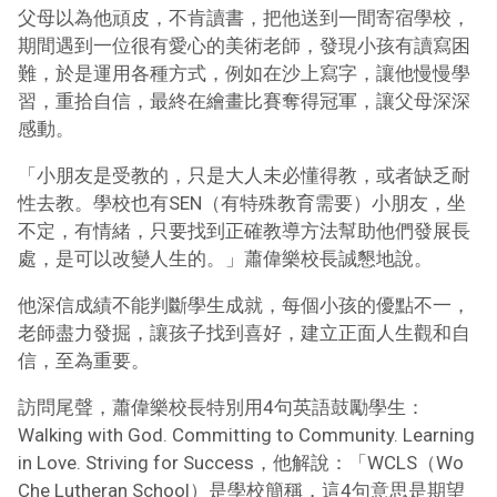
父母以為他頑皮，不肯讀書，把他送到一間寄宿學校，
期間遇到一位很有愛心的美術老師，發現小孩有讀寫困
難，於是運用各種方式，例如在沙上寫字，讓他慢慢學
習，重拾自信，最終在繪畫比賽奪得冠軍，讓父母深深
感動。
「小朋友是受教的，只是大人未必懂得教，或者缺乏耐
性去教。學校也有SEN（有特殊教育需要）小朋友，坐
不定，有情緒，只要找到正確教導方法幫助他們發展長
處，是可以改變人生的。」蕭偉樂校長誠懇地說。
他深信成績不能判斷學生成就，每個小孩的優點不一，
老師盡力發掘，讓孩子找到喜好，建立正面人生觀和自
信，至為重要。
訪問尾聲，蕭偉樂校長特別用4句英語鼓勵學生：
Walking with God. Committing to Community. Learning
in Love. Striving for Success，他解說：「WCLS（Wo
Che Lutheran School）是學校簡稱，這4句意思是期望