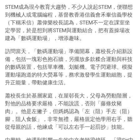
STEM成為現今教育大趨勢，不少人說起STEM，便聯想
到機械人或電腦編程，基督教香港信義會禾輋信義學校
（下稱禾信）蕭偉樂校長認為，STEM不一定在課室坐
定學習，於是想到將STEM與運動結合，把有蓋操場改
建為「數碼運動場」，增添趣味。
訪問當天，「數碼運動場」準備開幕，蕭校長介紹新設
備，包括一塊彩色抱石牆，另擺放多款糅合運動與科技
的數碼裝置，包括單車機、划艇機、電子閃避球、模擬
運動場跑道的特大熒幕等，務求激發學生運動細胞，提
升正能量，帶動健康生活。
蕭校長生於基層家庭，在屋邨長大，父母為勞動階層，
對他的品格要求嚴格，不能說謊，否則「藤條炆豬
肉」。他是左撇子，但媽媽認為「左（阻）手左（阻）
腳，阻人食飯」，非常無禮，嚴格規定他學用右手，聽
從母親的話，他練成「可以左右手一起罰抄」技能。