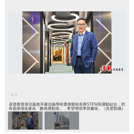
1
/
2
基督教香港信義會禾輋信義學校蕭偉樂校長將STEM與運動結合，把
有蓋操場改建為「數碼運動場」，希望增添學習趣味。（吳楚勤攝）