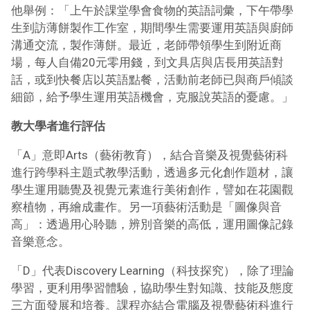
他舉例：「上午於課堂學會食物的英語詞彙，下午帶學
生到訪薄餅製作工作室，期間學生需要運用英語與廚師
溝通交流，製作薄餅。最近，老師帶領學生到附近商
場，每人自備20元零用錢，到文具店與店長用英語對
話，或到快餐店以英語點餐，活動前老師已與商戶傾談
細節，給予學生運用英語機會，克服說英語的憂慮。」
教大學者進行評估
「A」意即Arts（藝術教育），結合音樂及視覺藝術科
進行跨學科主題式教學活動，透過多元化創作題材，讓
學生運用聽覺及視覺元素進行美術創作，譬如在花園觀
察植物，再繪成畫作。另一項藝術活動是「圖像與音
高」：透過用心聆聽，辨別音樂的高低，運用圖像記錄
音樂意念。
「D」代表Discovery Learning（科技探究），除了理論
學習，更利用學習體驗，協助學生對知識、技能及態度
三方面發展和培養。課程亦結合電腦及視覺藝術科進行