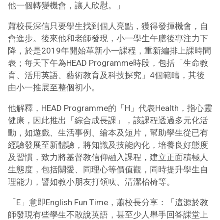
他一個轉變機會，讓人欣慰。」
蕭校長深信只要學生找到個人亮點，獲得發揮機會，自
會進步。後來他和老師發現，小一學生午膳後專注力下
降，於是2019年開始革新小一課程，重新編排上課時間
表；每天下午為HEAD Programme時段，包括「生命教
育、活用英語、藝術教育及科技探究」4個範疇，其後
由小一推展至整個初小。
他解釋，HEAD Programme的「H」代表Health，指心靈
健康，因此推出「綜合成長課」，該課程透過多元化活
動，如遊戲、生活事例、繪本及短片，幫助學生從已有
經驗發展至新體驗，將知識及技能內化，培養良好態度
及習慣，致力將基督教信仰融入課程，建立正面積極人
生態度，包括關愛、同理心等價值觀，同時提升學生自
理能力，譬如教小朋友打領呔、清潔枱椅等。
「E」意即English Fun Time，蕭校長分享：「這源於教
師發現有些學生不敢說英語，甚至少人舉手回答課堂上