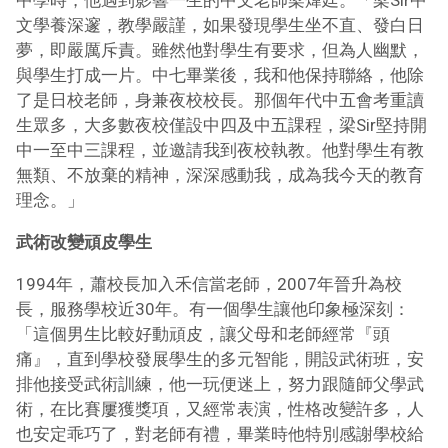
中學時，他遇到影響一生的中文老師梁煒廷。「梁Sir中
文學養深邃，教學嚴謹，如果發現學生坐不直、發白日
夢，即嚴厲斥責。雖然他對學生有要求，但為人幽默，
與學生打成一片。中七畢業後，我和他保持聯絡，他除
了是日校老師，身兼夜校校長。那個年代中五會考重讀
生眾多，大多數夜校僅設中四及中五課程，梁Sir堅持開
中一至中三課程，並邀請我到夜校執教。他對學生有教
無類、不放棄的精神，深深感動我，成為我今天的教育
理念。」
武術改變頑皮學生
1994年，蕭校長加入禾信當老師，2007年晉升為校
長，服務學校近30年。有一個學生讓他印象極深刻：
「這個男生比較好動頑皮，讓父母和老師經常『頭
痛』，直到學校發展學生的多元智能，開設武術班，安
排他接受武術訓練，他一玩便迷上，努力跟隨師父學武
術，在比賽屢獲獎項，又經常表演，性格改變許多，人
也安定乖巧了，對老師有禮，畢業時他特別感謝學校給