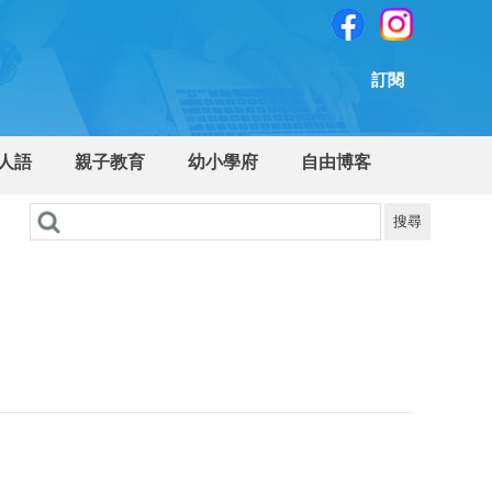
訂閱
人語
親子教育
幼小學府
自由博客
搜尋