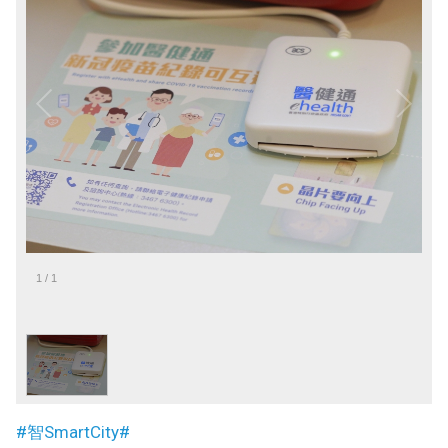
1
/
1
#智SmartCity#