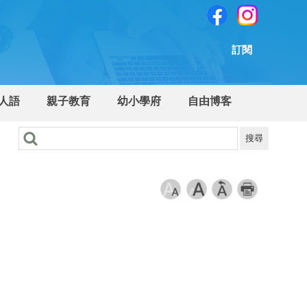
訂閱
人語
親子教育
幼小學府
自由博客
搜尋