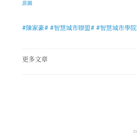
原圖
#陳家豪#
#智慧城市聯盟#
#智慧城市學院
更多文章
Co