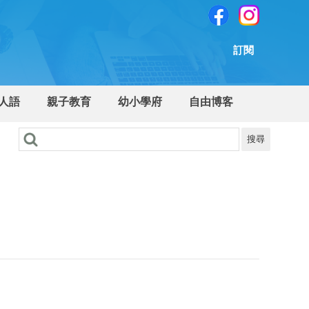
訂閱
人語
親子教育
幼小學府
自由博客
搜尋