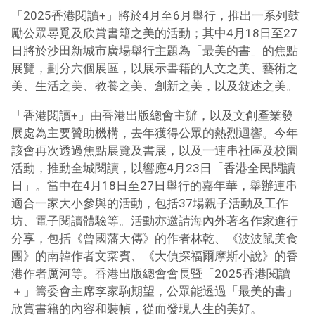
「2025香港閱讀+」將於4月至6月舉行，推出一系列鼓
勵公眾尋覓及欣賞書籍之美的活動；其中4月18日至27
日將於沙田新城市廣場舉行主題為「最美的書」的焦點
展覽，劃分六個展區，以展示書籍的人文之美、藝術之
美、生活之美、教養之美、創新之美，以及敍述之美。
「香港閱讀+」由香港出版總會主辦，以及文創產業發
展處為主要贊助機構，去年獲得公眾的熱烈迴響。今年
該會再次透過焦點展覽及書展，以及一連串社區及校園
活動，推動全城閱讀，以響應4月23日「香港全民閱讀
日」。當中在4月18日至27日舉行的嘉年華，舉辦連串
適合一家大小參與的活動，包括37場親子活動及工作
坊、
電子閱讀體驗等。活動亦邀請海內外著名作家進行
分享，包括《曾國藩大傳》的作者林乾、《波波鼠美食
團》的南韓作者文寀賓、《大偵探福爾摩斯小說》的香
港作者厲河等。香港出版總會會長暨「2025香港閱讀
＋」籌委會主席李家駒期望，公眾能透過「最美的書」
欣賞書籍的內容和裝幀，從而發現人生的美好。