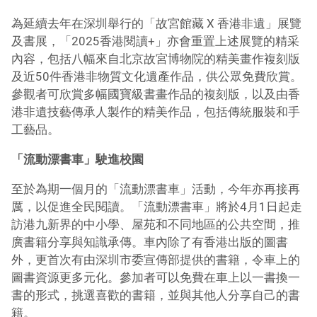
為延續去年在深圳舉行的「故宮館藏 X 香港非遺」展覽
及書展，「2025香港閱讀+」亦會重置上述展覽的精采
內容，
包括八幅來自北京故宮博物院的精美畫作複刻版
及近50件香港非物質文化遺產作品，供公眾免費欣賞。
參觀者可欣賞多幅國寶級書畫作品的複刻版，以及由香
港非遺技藝傳承人製作的精美作品，包括傳統服裝和手
工藝品。
「流動漂書車」駛進校園
至於為期一個月的「流動漂書車」活動，今年亦再接再
厲，以促進全民閱讀。「流動漂書車」將於4月1日起走
訪港九新界的中小學、屋苑和不同地區的公共空間，推
廣書籍分享與知識承傳。車內除了有香港出版的圖書
外，更首次有由深圳市委宣傳部提供的書籍，令車上的
圖書資源更多元化。參加者可以免費在車上
以一書換一
書的形式，
挑選喜歡的書籍，並與其他人分享自己的書
籍。