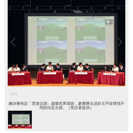
1
/
1
總決賽特設「雲遊古蹟」虛擬世界環節，參賽隊伍須於元宇宙尋找不
同的法定古蹟。（受訪者提供）