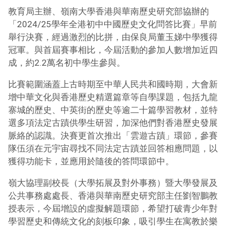
教育局主辦、嶺南大學香港與華南歷史研究部協辦的
「2024/25學年全港初中中國歷史文化問答比賽」早前
舉行決賽，經過激烈的比拼，由保良局董玉娣中學獲得
冠軍。與首屆賽事相比，今屆活動的參加人數增加近四
成，約2.2萬名初中學生參與。
比賽範圍涵蓋上古時期至中華人民共和國時期，大會新
增中華文化與香港歷史精選篇章等自學課題，包括九龍
寨城的歷史、中英街的歷史等逾二十篇學習教材，並特
選多項法定古蹟供學生研習，加深他們對香港歷史發展
脈絡的認識。決賽更首次推出「雲遊古蹟」環節，參賽
隊伍須在元宇宙尋找不同法定古蹟並回答相應問題，以
獲得功能卡，並應用於隨後的答問環節中。
嶺大協理副校長（大學拓展及對外事務）暨大學發展及
公共事務處處長、香港與華南歷史研究部主任劉智鵬教
授表示，今屆增設的虛擬解題環節，希望打破青少年對
學習歷史和傳統文化的刻板印象，吸引學生在寓教於樂