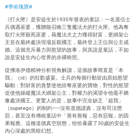
#學術瑰寶#
《打火匣》是安徒生於1935年發表的童話：一名退伍士
兵偶遇巫婆，獲贈能召喚三隻魔法犬的打火匣。他為奪
取打火匣殺死巫婆，藉魔法犬之力獲得財富，更綁架公
主並在最終處決現場反殺國王，最終登上王位與公主成
婚。這個充斥暴力與慾望的故事，與其說是童話，不如
說是安徒生內心世界的赤裸映照。
從佛洛伊德精神分析視角解讀，這個故事簡直是「本
我」（id）的狂歡盛宴。士兵的每個行動皆由原始慾望
驅動：對財富的貪婪使他掠奪巫婆的寶物，對性的慾望
促使他操縱魔法犬綁架公主，對權力的渴望令他毫不猶
豫處決國王。更驚人的是，故事中完全缺乏「超我」
（superego）的制約——沒有道德譴責，沒有司法懲
罰，甚至沒有傳統童話中「善有善報，惡有惡報」的因
果報應。這種道德真空狀態，恰恰暴露了30歲的安徒生
內心深處的黑暗幻想。