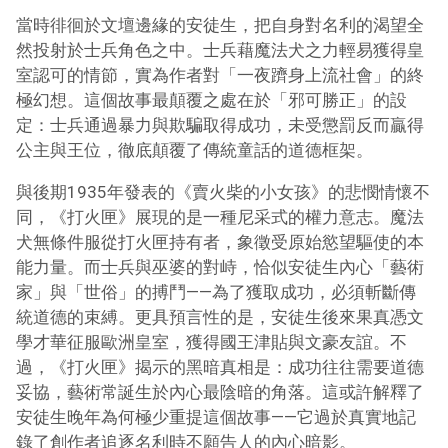
當時徘徊於文壇邊緣的安徒生，把自身對名利的渴望全
然投射於士兵角色之中。士兵藉魔法犬之力輕易獲得皇
室認可的情節，實為作者對「一夜躋身上流社會」的終
極幻想。這個故事最顛覆之處在於「邪可勝正」的設
定：士兵通過暴力與欺騙取得成功，未受懲罰反而贏得
公主與王位，徹底顛覆了傳統童話的道德框架。
與後期1935年發表的《賣火柴的小女孩》的悲憫情懷不
同，《打火匣》展現的是一種尼采式的權力意志。魔法
犬無條件服從打火匣持有者，象徵受原始慾望驅使的本
能力量。而士兵與巫婆的對峙，恰似安徒生內心「藝術
家」與「世俗」的搏鬥——為了獲取成功，必須斬斷傳
統道德的束縛。更具預言性的是，安徒生後來果真憑文
學才華征服歐洲皇室，獲得國王津貼與文豪友誼。不
過，《打火匣》揭示的黑暗真相是：成功往往需要道德
妥協，藝術常誕生於內心最陰暗的角落。這或許解釋了
安徒生晚年為何極少重提這個故事——它過於真實地記
錄了創作者追逐名利時不願告人的內心暗影。