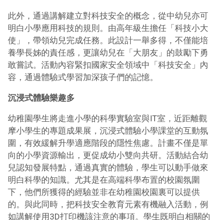
此外，通過講解建立對科技安全的概念，從中幼兒亦可
明白小學應用科技的規則。由高年級生擔任「科技小大
使」，帶領幼兒完成任務。此設計一舉多得，不僅能培
養學長姊的責任感，更讓幼兒在「大朋友」的鼓勵下勇
敢嘗試。活動內容緊扣國家安全領域中「科技安全」內
容，通過體驗式學習加深孩子們的記憶。
沉浸式體驗樂趣多
幼稚園學生將走進小學的科學實驗室與IT室，近距離觀
摩小學生的專題成果展，沉浸式體驗小學課堂的互動氛
圍，有效緩解升學適應階段的隱性焦慮。計畫不僅是單
向的小學資源輸出，更促成幼小雙向共研。活動結合幼
兒認知發展特點，通過真實的體驗，學生可以動手做來
明白科學的知識。尤其是在高端科學布置的校園氛圍
下，他們所獲得的經驗並非在幼稚園校園裏可以提供
的。與此同時，把科技安全教育元素有機融入活動，例
如講解使用3D打印機該注意的事項。學生既明白相關的