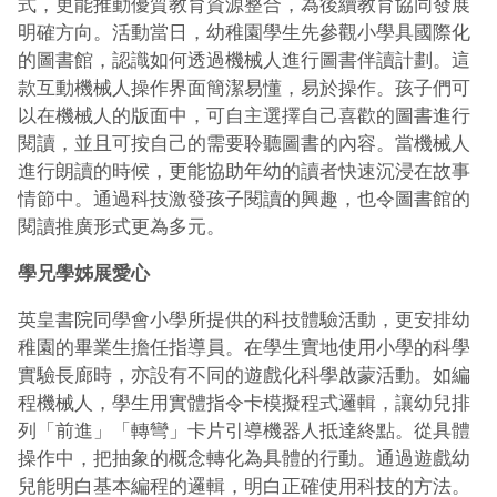
式，更能推動優質教育資源整合，為後續教育協同發展
明確方向。活動當日，幼稚園學生先參觀小學具國際化
的圖書館，認識如何透過機械人進行圖書伴讀計劃。這
款互動機械人操作界面簡潔易懂，易於操作。孩子們可
以在機械人的版面中，可自主選擇自己喜歡的圖書進行
閱讀，並且可按自己的需要聆聽圖書的內容。當機械人
進行朗讀的時候，更能協助年幼的讀者快速沉浸在故事
情節中。通過科技激發孩子閱讀的興趣，也令圖書館的
閱讀推廣形式更為多元。
學兄學姊展愛心
英皇書院同學會小學所提供的科技體驗活動，更安排幼
稚園的畢業生擔任指導員。在學生實地使用小學的科學
實驗長廊時，亦設有不同的遊戲化科學啟蒙活動。如編
程機械人，學生用實體指令卡模擬程式邏輯，讓幼兒排
列「前進」「轉彎」卡片引導機器人抵達終點。從具體
操作中，把抽象的概念轉化為具體的行動。通過遊戲幼
兒能明白基本編程的邏輯，明白正確使用科技的方法。