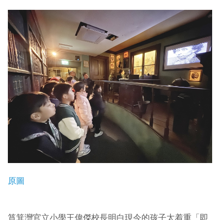
原圖
筲箕灣官立小學王偉傑校長明白現今的孩子太着重「即