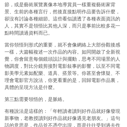
節，或是藝術展覽裏像本地導賞員一樣重複藝術家背
景、生前的各種言行，然後直接點明作品要告訴什麼，
卻沒有討論各種細節。這些看似讀透了各種表面資訊的
人，其實不是領悟比其他人深，而只是事前比較多
花
一
點時間讀過資料而已。
當你領悟到形式的重要，就不會像網絡上大部份觀後感
一樣，大篇幅複述一次作品的內容。如同開啟了全新視
覺，你會留意每個鏡頭設計與擺動，思考不同場景的人
物調度，對比分鏡剪接對電影敍事的影響，以至不同電
影美學元素如配樂、道具、搭景等。你甚至會懷疑、不
理會電影官方說法，你更看重的是，回歸電影作品裏，
具體的呈現方法是什麼。
第三點需要領悟的，是脈絡。
有種說法是這樣的：「年輕讀者讀到好作品就好像發現
新事物，老教授讀到好作品就好像遇見老朋友。」這句
話的意思是，作品並不憑空出現，而是往往受到過去作