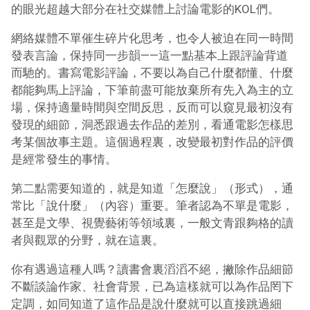
的眼光超越大部分在社交媒體上討論電影的KOL們。
網絡媒體不單催生碎片化思考，也令人被迫在同一時間
發表言論，保持同一步韻——這一點基本上跟評論背道
而馳的。書寫電影評論，不要以為自己什麼都懂、什麼
都能夠馬上評論，下筆前盡可能放棄所有先入為主的立
場，保持適量時間與空間反思，反而可以窺見最初沒有
發現的細節，洞悉跟過去作品的差別，看通電影怎樣思
考某個故事主題。這個過程裏，改變最初對作品的評價
是經常發生的事情。
第二點需要知道的，就是知道「怎麼說」（形式），通
常比「說什麼」（內容）重要。筆者認為不單是電影，
甚至是文學、視覺藝術等領域裏，一般文青跟夠格的讀
者與觀眾的分野，就在這裏。
你有遇過這種人嗎？讀書會裏滔滔不絕，撇除作品細節
不斷談論作家、社會背景，已為這樣就可以為作品罔下
定調，如同知道了這作品是說什麼就可以直接跳過細