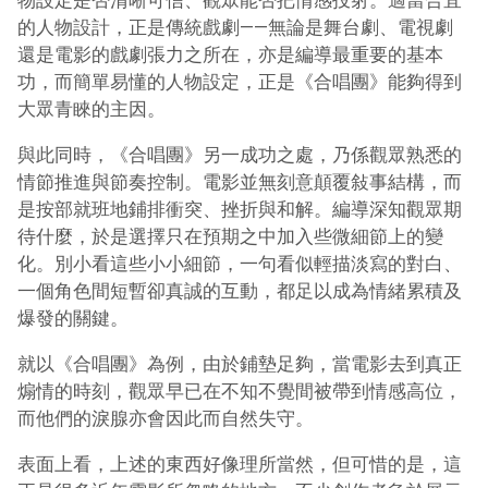
物設定是否清晰可信、觀眾能否把情感投射。適當合宜
的人物設計，正是傳統戲劇——無論是舞台劇、電視劇
還是電影的戲劇張力之所在，亦是編導最重要的基本
功，而簡單易懂的人物設定，正是《合唱團》能夠得到
大眾青睞的主因。
與此同時，《合唱團》另一成功之處，乃係觀眾熟悉的
情節推進與節奏控制。電影並無刻意顛覆敍事結構，而
是按部就班地鋪排衝突、挫折與和解。編導深知觀眾期
待什麼，於是選擇只在預期之中加入些微細節上的變
化。別小看這些小小細節，一句看似輕描淡寫的對白、
一個角色間短暫卻真誠的互動，都足以成為情緒累積及
爆發的關鍵。
就以《合唱團》為例，由於鋪墊足夠，當電影去到真正
煽情的時刻，觀眾早已在不知不覺間被帶到情感高位，
而他們的淚腺亦會因此而自然失守。
表面上看，上述的東西好像理所當然，但可惜的是，這