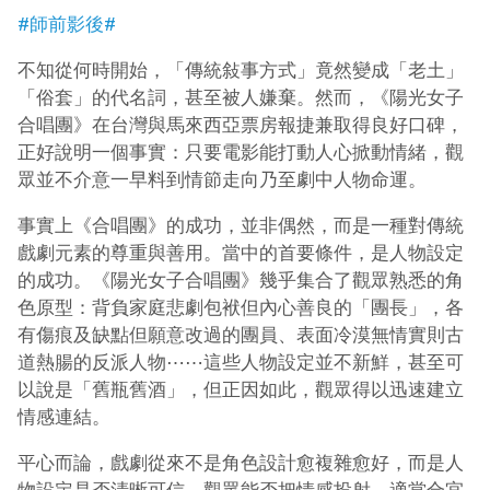
#師前影後#
不知從何時開始，「傳統敍事方式」竟然變成「老土」
「俗套」的代名詞，甚至被人嫌棄。然而，《陽光女子
合唱團》在台灣與馬來西亞票房報捷兼取得良好口碑，
正好說明一個事實：只要電影能打動人心掀動情緒，觀
眾並不介意一早料到情節走向乃至劇中人物命運。
事實上《合唱團》的成功，並非偶然，而是一種對傳統
戲劇元素的尊重與善用。當中的首要條件，是人物設定
的成功。《陽光女子合唱團》幾乎集合了觀眾熟悉的角
色原型：背負家庭悲劇包袱但內心善良的「團長」，各
有傷痕及缺點但願意改過的團員、表面冷漠無情實則古
道熱腸的反派人物⋯⋯這些人物設定並不新鮮，甚至可
以說是「舊瓶舊酒」，但正因如此，觀眾得以迅速建立
情感連結。
平心而論，戲劇從來不是角色設計愈複雜
愈
好，而是人