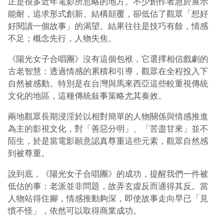
正是很多近年電影所忽略的地方。不少創作者急於展示
能耐，追求形式創新、結構顛覆，卻低估了觀眾「想好
好閱讀一個故事」的渴望。結果往往是技巧有餘，情感
不足；概念先行，人物失焦。
《陽光女子合唱團》沒有這個包袱，它選擇相信戲劇的
古老智慧：透過情感的累積和引導，觀眾在全程投入下
自然被感動。
特別是在台灣與馬來西亞這些較重視傳統
文化的地區，這種傳統敍事策略尤其奏效。
兩地觀眾長期浸淫於以相對簡單的人物關係與情感推進
為主的影視文化，對「善惡分明」、「苦盡甘來」並不
陌生，於是當電影願意認真尊重這些元素，觀眾自然感
到被尊重。
說到底，《陽光女子合唱團》的成功，提醒我們一件被
低估的事：老派並非問題，故弄玄虛反而適得其反。當
人物站得住腳，情感推動夠深，即使故事走向早已「見
慣不怪」，依然可以取得商業成功。