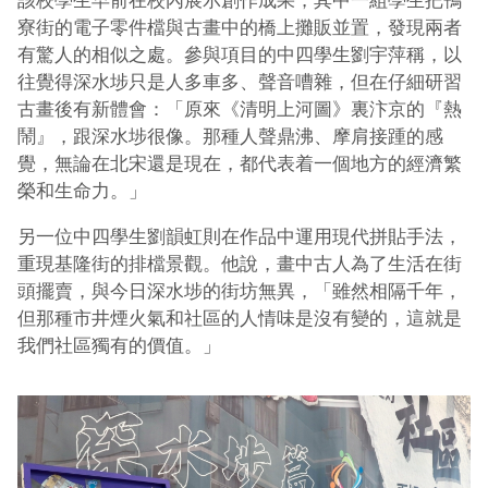
該校學生早前在校內展示創作成果，其中一組學生把鴨
寮街的電子零件檔與古畫中的橋上攤販並置，發現兩者
有驚人的相似之處。參與項目的中四學生劉宇萍稱，以
往覺得深水埗只是人多車多、聲音嘈雜，但在仔細研習
古畫後有新體會：「原來《清明上河圖》裏汴京的『熱
鬧』，跟深水埗很像。那種人聲鼎沸、摩肩接踵的感
覺，無論在北宋還是現在，都代表着一個地方的經濟繁
榮和生命力。」
另一位中四學生劉韻虹則在作品中運用現代拼貼手法，
重現基隆街的排檔景觀。他說，畫中古人為了生活在街
頭擺賣，與今日深水埗的街坊無異，「雖然相隔千年，
但那種市井煙火氣和社區的人情味是沒有變的，這就是
我們社區獨有的價值
。
」