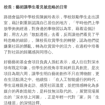
校長：藝術讓學生看見被忽略的日常
路德會協同中學
校長陳婉玲表示，學校鼓勵學生走出課
室，藉計劃重新認識自己居住的地方，「平時他們上學
放學匆匆經過，對身邊的事物習以為常。藉着這個計
劃，用古人的『散點透視』去看，反而讓他們看見了平
時忽略的細節」。陳校長欣賞學生的轉變，認為他們從
嫌棄社區的髒亂，轉為欣賞當中的活力，在過程中培養
了對社區的歸屬感與同理心。
好藝藝術基金會項目負責人孫虹表示，成人往往對深水
埗有既定印象，但學生的視角非常純粹且具創意。是次
項目為期六周，讓學生明白藝術創作不只在博物館，更
在生活點滴之中。他續指：「在人工智能盛行的時代，
學生這種親身走訪、感受社區溫度，並把情感轉化為多
媒介的再創造能力，是科技無法取代的。」展覽現場展
出的「深水埗上河圖」，正是年輕一代對「家」與「生
活棲居」的深情詮釋。