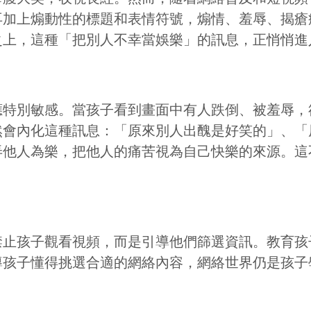
再加上煽動性的標題和表情符號，煽情、羞辱、揭瘡
之上，這種「把別人不幸當娛樂」的訊息，正悄悄進
應特別敏感。當孩子看到畫面中有人跌倒、被羞辱，
然會內化這種訊息：「原來別人出醜是好笑的」、「
弄他人為樂，把他人的痛苦視為自己快樂的來源。這
禁止孩子觀看視頻，而是引導他們篩選資訊。教育孩
導孩子懂得挑選合適的網絡內容，網絡世界仍是孩子