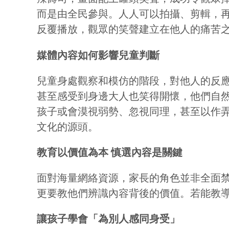
而是由全民參與。人人可以拍攝、剪輯，
反覆播放，觀眾的笑聲建立在他人的痛苦
媒體內容如何影響兒童判斷
兒童身處觀察和模仿的階段，對他人的反
甚至感受到身邊大人也笑得開懷，他們自
孩子或會漠視弱勢、忽視同理，甚至以作
文化的源頭。
教育以價值為本 慎選內容是關鍵
面對
海量
網絡資源，家長的角色並非全面
更要教他們辨識內容背後的價值。若能教
讓孩子學會「為別人感同身受」