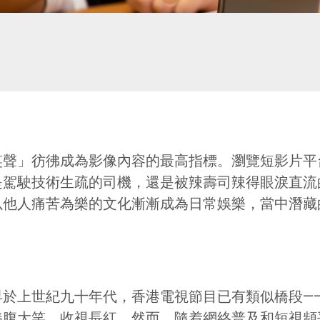
笑聲」彷彿成為影像內容的最高指標。瀏覽短影片平
是駕駛技術生疏的司機，還是被辣壽司辣得眼淚直流
以他人痛苦為樂的文化漸漸成為日常娛樂，當中潛藏
早於上世紀九十年代，香港電視節目已有類似橋段—
捧腹大笑，收視長紅。然而，隨着網絡普及和短視頻