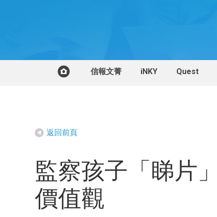
信報文菁
iNKY
Quest
返回前頁
監察孩子「睇片」
價值觀