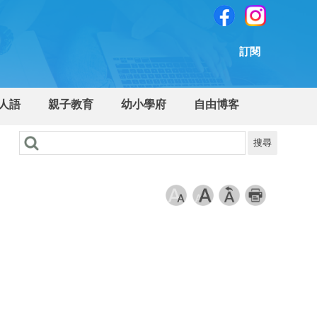
訂閱
人語
親子教育
幼小學府
自由博客
搜尋