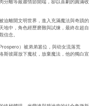
肉分離等嚴肅情節開端，卻以喜劇的圓滿收
被迫離開文明世界，進入充滿魔法與奇蹟的
天地中，角色經歷磨難與試煉，最終在超自
觀信念。
ospero）被弟弟篡位，與幼女流落荒
洛斯彼羅放下魔杖，放棄魔法，他的獨白宣
的終極體現。米蘭達與腓迪南的結合象徵新