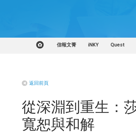
信報文菁
iNKY
Quest
返回前頁
從深淵到重生：
寬恕與和解