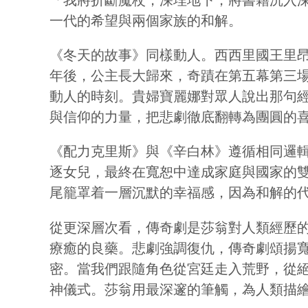
一代的希望與兩個家族的和解。
《冬天的故事》同樣動人。西西里國王里
年後，公主長大歸來，奇蹟在第五幕第三
動人的時刻。貴婦寶麗娜對眾人說出那句經典台詞：「I
與信仰的力量，把悲劇徹底翻轉為團圓的
《配力克里斯》與《辛白林》遵循相同邏
逐女兒，最終在寬恕中達成家庭與國家的
尾籠罩着一層沉默的幸福感，因為和解的
從更深層次看，傳奇劇是莎翁對人類經歷
療癒的良藥。悲劇強調復仇，傳奇劇頌揚
密。當我們跟隨角色從宮廷走入荒野，從
神儀式。莎翁用最深邃的筆觸，為人類描