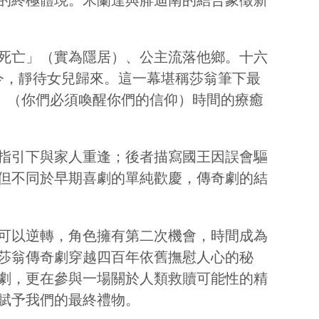
死亡」（實為隱居）、公主流落他鄉。十六
今，靜待女兒歸來。這一幕堪稱莎翁筆下最
 faith.」（你們必須喚醒你們的信仰）時間的療癒
指引下與家人重逢；後者描寫國王因誤會驅
但不同於早期喜劇的單純歡慶，傳奇劇的結
可以逆轉，角色擁有第二次機會，時間成為
莎翁傳奇劇穿越四百年依舊撫慰人心的秘
劇，更在參與一場關於人類救贖可能性的精
賦予我們的最終禮物。