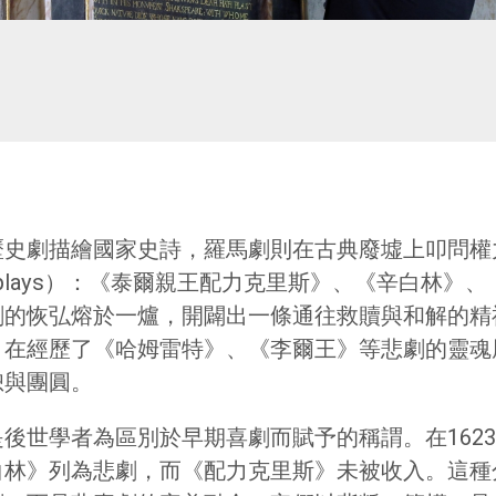
歷史劇描繪國家史詩，羅馬劇則在古典廢墟上叩問權
e plays）：《泰爾親王配力克里斯》、《辛白林
的恢弘熔於一爐，開闢出一條通往救贖與和解的精神路
。在經歷了《哈姆雷特》、《李爾王》等悲劇的靈魂
恕與團圓。
後世學者為區別於早期喜劇而賦予的稱謂。在162
白林》列為悲劇，而《配力克里斯》未被收入。這種