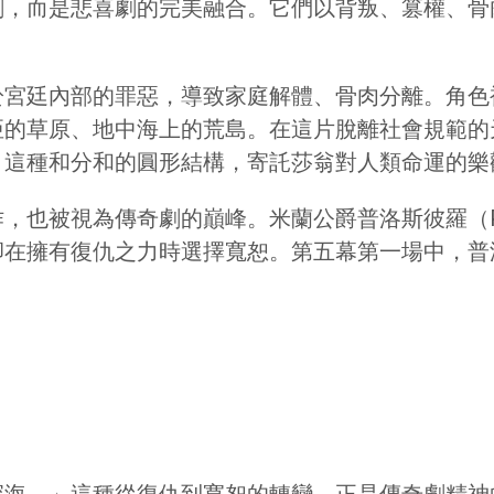
劇，而是悲喜劇的完美融合。它們以背叛、篡權、骨
於宮廷內部的罪惡，導致家庭解體、骨肉分離。角色
亞的草原、地中海上的荒島。在這片脫離社會規範的
。這種和分和的圓形結構，寄託莎翁對人類命運的樂
也被視為傳奇劇的巔峰。米蘭公爵普洛斯彼羅（Pr
卻在擁有復仇之力時選擇寬恕。第五幕第一場中，普
：
深海。」這種從復仇到寬恕的轉變，正是傳奇劇精神