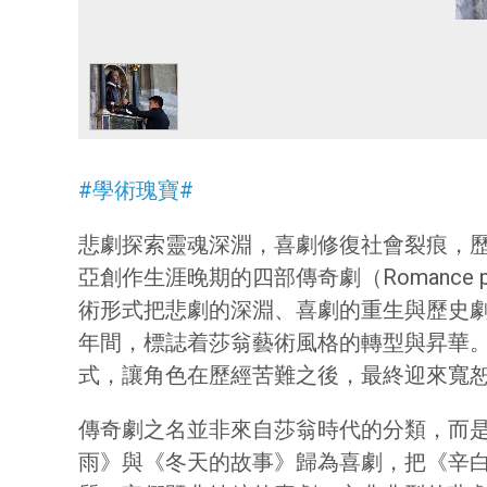
#學術瑰寶#
悲劇探索靈魂深淵，喜劇修復社會裂痕，
亞創作生涯晚期的四部傳奇劇（Romanc
術形式把悲劇的深淵、喜劇的重生與歷史劇
年間，標誌着莎翁藝術風格的轉型與昇華
式，讓角色在歷經苦難之後，最終迎來寬
傳奇劇之名並非來自莎翁時代的分類，而是
雨》與《冬天的故事》歸為喜劇，把《辛