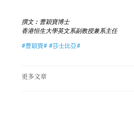
撰文︰曹穎寶博士
香港恒生大學英文系副教授兼系主任
#曹穎寶#
#莎士比亞#
更多文章