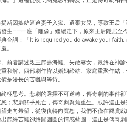
昂提斯因嫉妒逼迫妻子入獄、遺棄女兒，導致王后「
場發生——一座「雕像」緩緩走下，原來王后隱居至
t is required you do awake your
喜慶。
輯。前者講述親王歷盡海難、失散妻女，最終在神諭
雙重和解。四部劇作皆以婚姻締結、家庭重聚作結，
代價是漫長的苦難與等待。
的終極思考。悲劇的選擇不可逆轉，傳奇劇的事件卻
寬恕；悲劇關乎死亡，傳奇劇聚焦重生。或許這正是
絕望走向希望，從復仇轉向寬恕，我們不僅在觀賞戲
繪出歷經苦難卻終歸團圓的情感藍圖，這正是傳奇劇