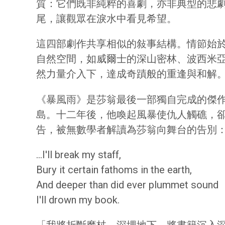
質：它們既非純粹的喜劇，亦非典型的悲
尾，讓觀眾在淚水中看見希望。
這四部劇作共享相似的敍事結構。情節始
自然空間，如威爾士的深山密林、波西米
然力量介入下，達成奇蹟般的重逢與和解
《暴風雨》是莎翁最後一部獨自完成的傑作，
島。十二年後，他喚起風暴使仇人觸礁，
告，被無數學者解讀為莎翁向舞台的告別
...I'll break my staff,
Bury it certain fathoms in the earth,
And deeper than did ever plummet sound
I'll drown my book.
「我將折斷魔杖，深埋地下，將書籍沉入