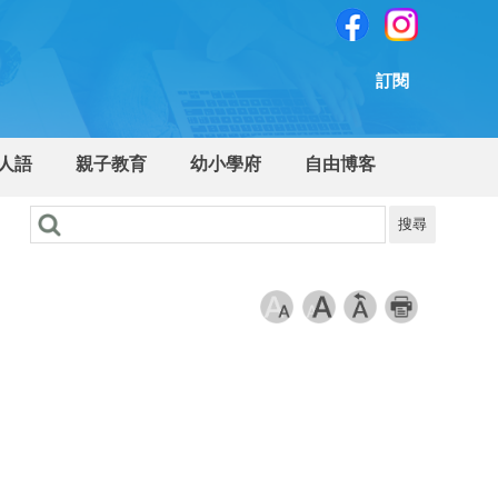
訂閱
人語
親子教育
幼小學府
自由博客
搜尋