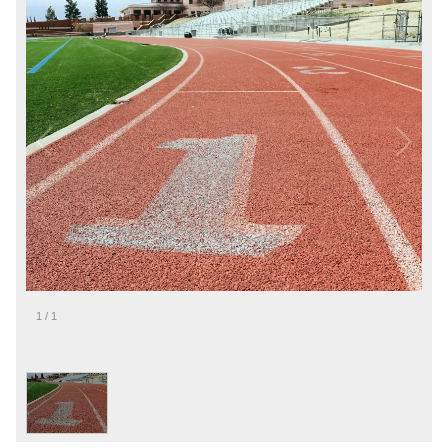
1
/
1