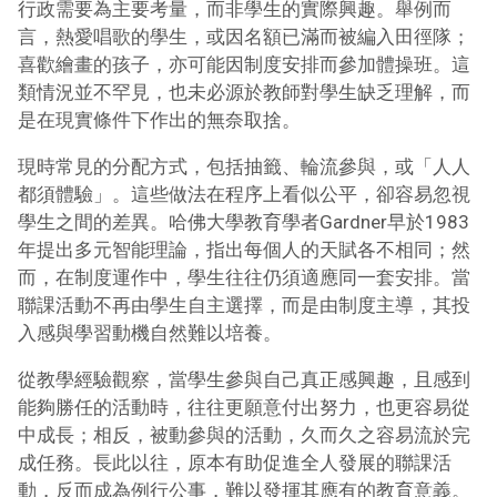
行政需要為主要考量，而非學生的實際興趣。舉例而
言，熱愛唱歌的學生，或因名額已滿而被編入田徑隊；
喜歡繪畫的孩子，亦可能因制度安排而參加體操班。這
類情況並不罕見，也未必源於教師對學生缺乏理解，而
是在現實條件下作出的無奈取捨。
現時常見的分配方式，包括抽籤、輪流參與，或「人人
都須體驗」。這些做法在程序上看似公平，卻容易忽視
學生之間的差異。哈佛大學教育學者Gardner早於1983
年提出多元智能理論，指出每個人的天賦各不相同；然
而，在制度運作中，學生往往仍須適應同一套安排。當
聯課活動不再由學生自主選擇，而是由制度主導，其投
入感與學習動機自然難以培養。
從教學經驗觀察，當學生參與自己真正感興趣，且感到
能夠勝任的活動時，往往更願意付出努力，也更容易從
中成長；相反，被動參與的活動，久而久之容易流於完
成任務。長此以往，原本有助促進全人發展的聯課活
動，反而成為例行公事，難以發揮其應有的教育意義。