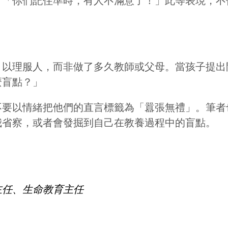
：「你們記住準時，有人不滿意了！」此等表現，不
、以理服人，而非做了多久教師或父母。當孩子提出
麼盲點？」
不要以情緒把他們的直言標籤為「囂張無禮」。筆者
我省察，或者會發掘到自己在教養過程中的盲點。
主任、生命教育主任