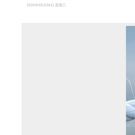
2026年05月06日 星期三