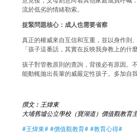
意見後，父母刻意向着其他家庭成員呼喊
流於低劣的情緒勒索。
捉緊問題核心：成人也需要省察
真正的權威來自互信和互重，並以身作則
「孩子這番話，其實在反映我身教上的什
孩子對管教原則的查詢，背後必有原因。
能動輒拋出長輩的威嚴定性孩子。多加自
撰文︰王煒東
大埔舊墟公立學校（寶湖道）價值觀教育
#王煒東#
#價值觀教育#
#教育心得#