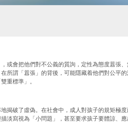
」，或會把他們對不公義的質詢，定性為態度囂張、
？在所謂「囂張」的背後，可能隱藏着他們對公平的
「雙重標準」。
率地揭破了虛偽。在社會中，成人對孩子的規矩極度
輕描淡寫視為「小問題」，甚至要求孩子要體諒、應