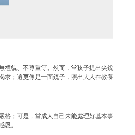
無禮貌、不尊重等。然而，當孩子提出尖銳
渴求；這更像是一面鏡子，照出大人在教養
嚴格；可是，當成人自己未能處理好基本事
感恩。