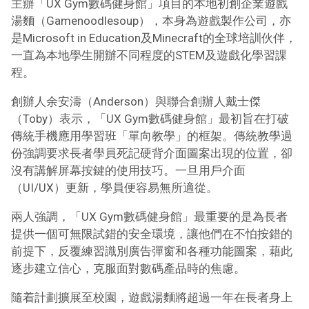
主辦「UX Gym數碼健身館」項目的本地初創企業遊戲
湯麵（Gamenoodlesoup），本身為遊戲製作公司，亦
是Microsoft in Education及Minecraft的全球培訓伙伴，
一直為本地學生開辦不同程度的STEM及遊戲化學習課
程。
創辦人余安濤（Anderson）與聯合創辦人戴士傑
（Toby）表示，「UX Gym數碼健身館」最初旨在打破
傳統手機應用學習班「單向教學」的框架。傳統教學過
份強調要求長者學員死記硬背介面圖案出現的位置，卻
沒有講解屏幕按鍵的使用技巧。一旦用戶介面
（UI/UX）更新，學員便容易無所適從。
兩人強調，「UX Gym數碼健身館」最重要的是為長者
提供一個可無限試錯的安全環境，讓他們在不怕按錯的
前提下，反覆練習識別廣告彈窗和各種功能圖案，藉此
逐步建立信心，克服面對數碼產品時的焦慮。
隨着計劃擴展至校園，遊戲湯麵將超過一年在長者身上