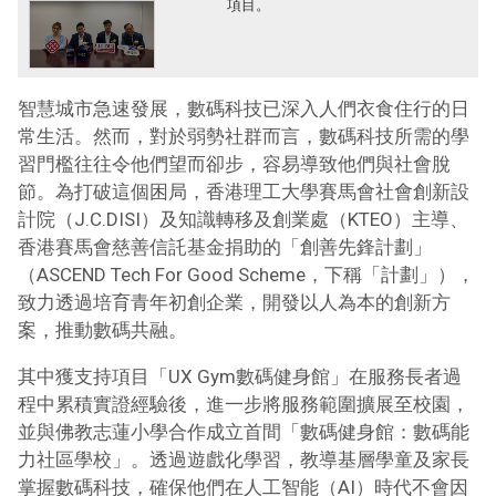
項目。
智慧城市急速發展，數碼科技已深入人們衣食住行的日
常生活。然而，對於弱勢社群而言，數碼科技所需的學
習門檻往往令他們望而卻步，容易導致他們與社會脫
節。為打破這個困局，香港理工大學賽馬會社會創新設
計院（J.C.DISI）及知識轉移及創業處（KTEO）主導、
香港賽馬會慈善信託基金捐助的「創善先鋒計劃」
（ASCEND Tech For Good Scheme，下稱「計劃」），
致力透過培育青年初創企業，開發以人為本的創新方
案，推動數碼共融。
其中獲支持項目「UX Gym數碼健身館」在服務長者過
程中累積實證經驗後，進一步將服務範圍擴展至校園，
並與佛教志蓮小學合作成立首間「數碼健身館：數碼能
力社區學校」。透過遊戲化學習，教導基層學童及家長
掌握數碼科技，確保他們在人工智能（AI）時代不會因