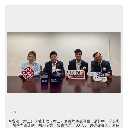
1
/
1
余安濤（左二）與戴士傑（右二）為首的遊戲湯麵，是其中一間參與
「創善先鋒計劃」初創企業，負責構思「UX Gym數碼健身館」這個