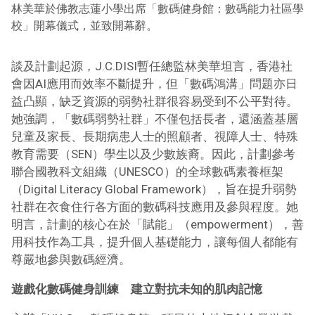
林美華於佛教志蓮小學出席「數碼健身館：數碼能力社區學
校」開幕儀式，並致開幕辭。
談及計劃起源，J.C.DISI暫任總監林美華坦言，香港社
會因AI應用而效率不斷提升，但「數碼鴻溝」問題亦日
益凸顯，缺乏資源的弱勢社群很容易受到不公平對待。
她強調，「數碼弱勢社群」不僅包括長者，還涵蓋基層
兒童及家長、長期病患人士的照顧者、視障人士、特殊
教育需要（SEN）學生以及少數族裔。
因此，計劃參考
聯合國教科文組織（UNESCO）的全球數碼素養框架
（Digital Literacy Global Framework），旨在提升弱勢
社群在衣食住行各方面的數碼科技應用及參與程度。她
明言，計劃的核心在於「賦能」（empowerment），善
用科技作為工具，提升個人基礎能力，讓每個人都能有
尊嚴地參與數碼經濟。
遊戲化數碼健身訓練 建立對抗未知的肌肉記憶