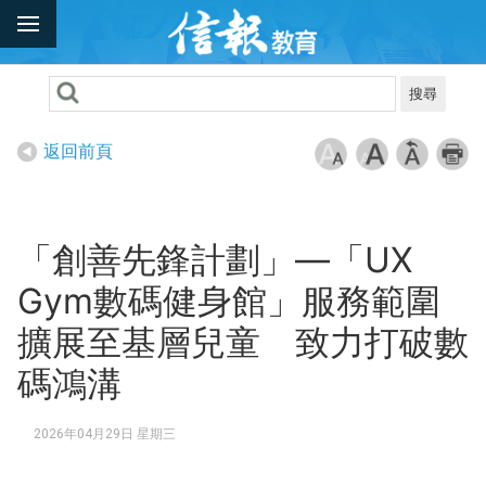
搜尋
返回前頁
「創善先鋒計劃」—「UX
Gym數碼健身館」服務範圍
擴展至基層兒童 致力打破數
碼鴻溝
2026年04月29日 星期三