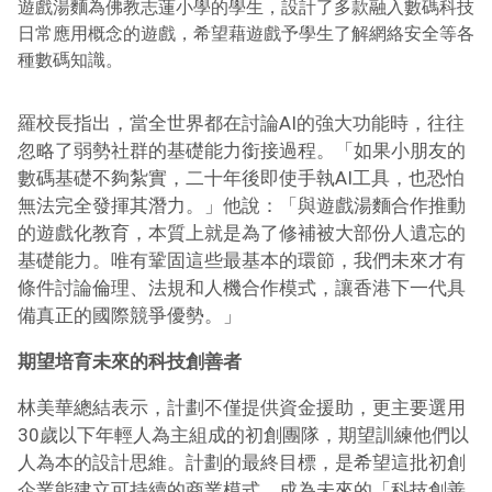
遊戲湯麵為佛教志蓮小學的學生，設計了多款融入數碼科技
日常應用概念的遊戲，希望藉遊戲予學生了解網絡安全等各
種數碼知識。
羅校長指出，當全世界都在討論AI的強大功能時，往往
忽略了弱勢社群的基礎能力銜接過程。「如果小朋友的
數碼基礎不夠紮實，二十年後即使手執AI工具，也恐怕
無法完全發揮其潛力。」他說：「與遊戲湯麵合作推動
的遊戲化教育，本質上就是為了修補被大部份人遺忘的
基礎能力。唯有鞏固這些最基本的環節，我們未來才有
條件討論倫理、法規和人機合作模式，讓香港下一代具
備真正的國際競爭優勢。」
期望培育未來的科技創善者
林美華總結表示，計劃不僅提供資金援助，更主要選用
30歲以下年輕人為主組成的初創團隊，期望訓練他們以
人為本的設計思維。計劃的最終目標，是希望這批初創
企業能建立可持續的商業模式，成為未來的「科技創善