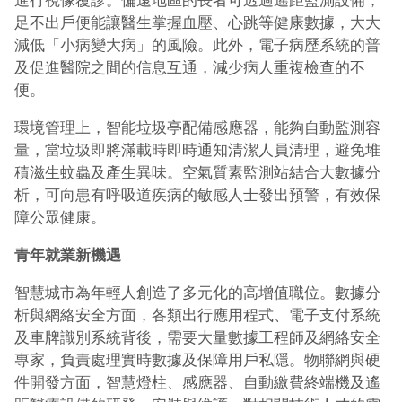
進行視像覆診。偏遠地區的長者可透過遙距監測設備，
足不出戶便能讓醫生掌握血壓、心跳等健康數據，大大
減低「小病變大病」的風險。此外，電子病歷系統的普
及促進醫院之間的信息互通，減少病人重複檢查的不
便。
環境管理上，智能垃圾亭配備感應器，能夠自動監測容
量，當垃圾即將滿載時即時通知清潔人員清理，避免堆
積滋生蚊蟲及產生異味。空氣質素監測站結合大數據分
析，可向患有呼吸道疾病的敏感人士發出預警，有效保
障公眾健康。
青年就業新機遇
智慧城市為年輕人創造了多元化的高增值職位。數據分
析與網絡安全方面，各類出行應用程式、電子支付系統
及車牌識別系統背後，需要大量數據工程師及網絡安全
專家，負責處理實時數據及保障用戶私隱。物聯網與硬
件開發方面，智慧燈柱、感應器、自動繳費終端機及遙