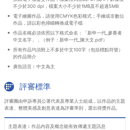
不少於300 dpi，檔案大小不少於1MB及不超過5MB
電子繪圖作品，請使用CMYK色彩模式；手繪或非數位
作品，請以彩色掃瞄轉換成電子檔
作品名稱必須依照以下格式命名：「新申一代_參賽者
中文名字」，（例子：新申一代_陳大文.pdf）
所有作品均須附上不多於中文100字（包括標點符號）
的作品簡介
廣告語言︰中文為主
評審標準
評審團由申訴專員公署代表及專業人士組成，以作品的主題
表達、整體美感及創意表達為評審準則，選出得獎作品。
主題表達︰作品內容及概念能有效傳遞主題訊息