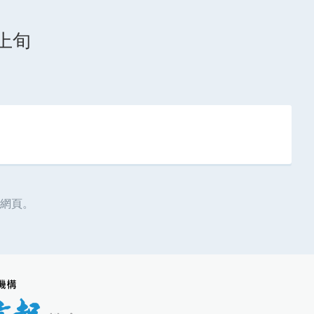
月上旬
網頁。