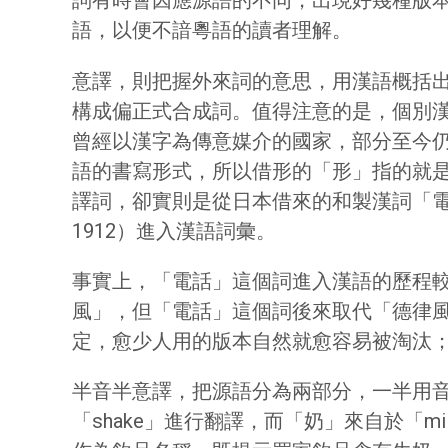
詞有時會因應源語的不同，出現好幾種版
語，以便不諳粵語的讀者理解。
意譯，則把握外來詞的意思，用漢語概括出來，
構成偏正式合成詞。值得注意的是，個別
曾經以漢字為傳意媒介的國家，部分至今
語的書寫形式，所以借形的「形」指的就
譯詞，卻實則是從日本借來的和製漢詞「電
1912）進入漢語詞彙。
事實上，「電話」這個詞進入漢語的歷程較為
風」，但「電話」這個詞後來取代「德律
定，愈少人用的版本自然就愈容易被淘汰
半音半意譯，把源語分為兩部分，一半用音譯
「shake」進行翻譯，而「奶」來自於「m