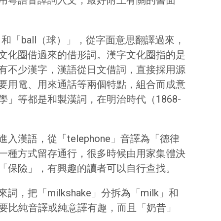
用粵語音譯詞入文，最好附上有關的書面
」和「ball（球）」，從字面意思翻譯過來，
文化圈借過來的借形詞。漢字文化圈指的是
有不少漢字，漢語從日文借詞，直接採用源
要用電、用來通話等兩個特點，組合而成意
」等都是和製漢詞，在明治時代（1868-
語，從「telephone」音譯為「德律
一種方式留存通行，很多時候由用家集體決
「保險」，有興趣的讀者可以自行查找。
「milkshake」分拆為「milk」和
譯法要比純音譯或純意譯有趣，而且「奶昔」