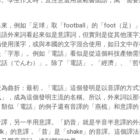
本。學生作文時，宜注意選用規範書面語，萬一需要
例如「足球」取「football」的「foot（足）
漢語外來詞看起來似是意譯詞，但實則是從其他漢字
仍使用漢字，或與本國的文字混合使用，如日文中存
是「字形」。例如「電話」看似是從這個科技產物需
話（でんわ）」。除了「電話」，「經濟」、「哲學
曲折：最初，「電話」這個發明是以音譯的方式進入漢
風」，成為這個發明主流的名稱。所以，外來詞以那
；類似「電話」的例子還有音譯的「燕梳」和意譯的
，另一半用意譯。「奶昔」就是半音半意譯的外來詞，把
ilk」的意譯，「昔」是「shake」的音譯。這個