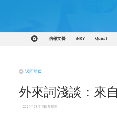
信報文菁
iNKY
Quest
返回前頁
外來詞淺談：來
2024年03月13日 星期三