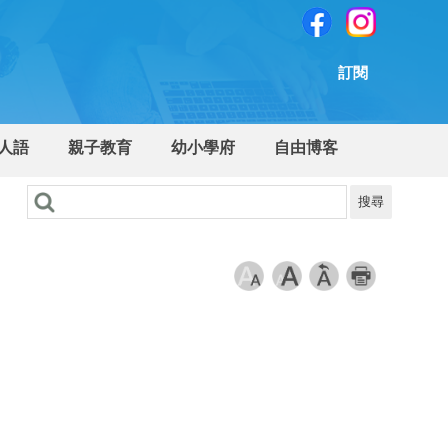
訂閱
人語
親子教育
幼小學府
自由博客
搜尋