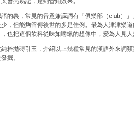
，又響亮易記，達到營銷效果。
的義，常見的音意兼譯詞有「俱樂部（club）」、「
，但能夠留傳後世的多是佳例。最為人津津樂道的，應
」，也把這個飲料從味如嚼蠟的想像中，變為人見人
文純粹拋磚引玉，介紹以上幾種常見的漢語外來詞類
去發掘。