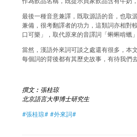
作為飲品名稱，既提示買家飲品含有牛奶
最後一種音意兼譯，既取源語的音，也取源語
兼備，很考翻譯者的功力，這類詞亦相對較少
口可樂」，取代原來的音譯詞「蝌蝌啃蠟
當然，漢語外來詞可談之處還有很多，本
每個詞的背後都有其歷史故事，有待我們
撰文︰張桂琼
北京語言大學博士研究生
#張桂琼#
#外來詞#