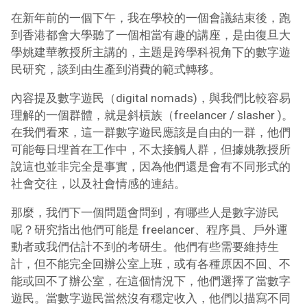
在新年前的一個下午，我在學校的一個會議結束後，跑
到香港都會大學聽了一個相當有趣的講座，是由復旦大
學姚建華教授所主講的，主題是跨學科視角下的數字遊
民研究，談到由生產到消費的範式轉移。
內容提及數字遊民（digital nomads)，與我們比較容易
理解的一個群體，就是
斜槓族（f
reelancer / slasher )。
在我們看來，這一群數字遊民應該是自由的一群，他們
可能每日埋首在工作中，不太接觸人群，但據姚教授所
說這也並非完全是事實，因為他們還是會有不同形式的
社會交往，以及社會情感的連結。
那麼，我們下一個問題會問到，有哪些人是數字游民
呢？研究指出他們可能是 freelancer、程序員、戶外運
動者或我們估計不到的考研生。他們有些需要維持生
計，但不能完全回辦公室上班，或有各種原因不回、不
能或回不了辦公室，在這個情況下，他們選擇了當數字
遊民。當數字遊民當然沒有穩定收入，他們以描寫不同