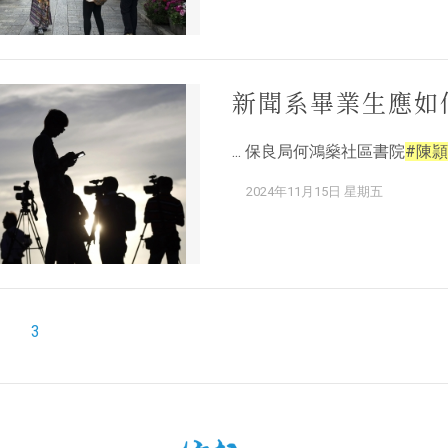
新聞系畢業生應如
... 保良局何鴻燊社區書院
#陳頴
2024年11月15日 星期五
3