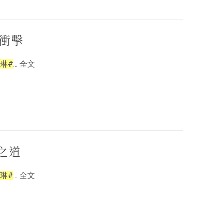
的衝擊
琳#
... 全文
之道
琳#
... 全文