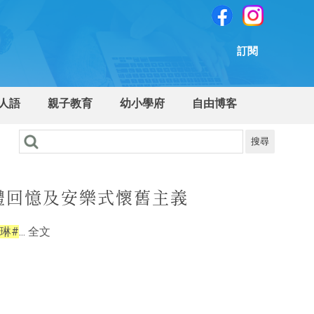
訂閱
人語
親子教育
幼小學府
自由博客
搜尋
體回憶及安樂式懷舊主義
琳#
... 全文