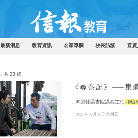
最新消息
教育資訊
名家專欄
校長訪談
直資
共 23 條
《尋秦記》——集
... 鴻燊社區書院課程主任
#陳頴
2026年03月06日 星期五