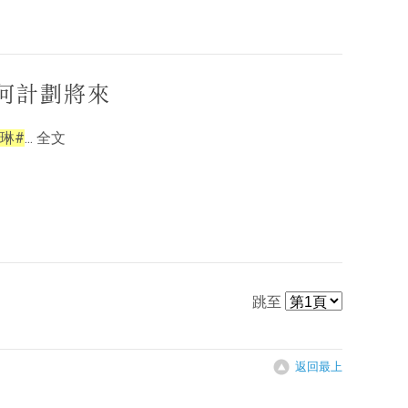
何計劃將來
琳#
... 全文
跳至
返回最上