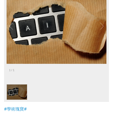
1
/
1
#學術瑰寶#