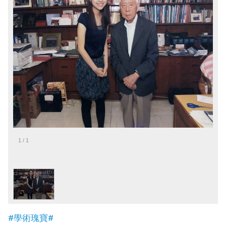
1
/
1
#學術瑰寶#