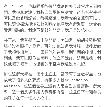
有一年，有一位新聞系教授問我為何每天放學就立刻離
開。我很尷尬說，我想自己承擔生活費，趕着幫學生補
習以及做兼職記者。教授續說，我看你的文筆還可以，
可以讓你採訪胡鴻烈校監嗎？他見我有所遲疑，說會有
費用補貼的。我說不是錢的問題，我只是沒信心。
接下來，我草擬了二十條問題，怎知道，約胡校監時緊
張得沒有跟框架發問。可能，他知道我緊張，然後就給
了我很多相片，一一回顧他的往事。到訪問的後期，我
問他，我可以跟你合照嗎，他立即說好。訪問最後，我
跟他握了握手，他溫暖的手至今我還沒有忘記。
樹仁這所大學在一個小山丘上，卻孕育了無數學生，也
成就了很多人的夢想。有很多人說education as
business，但這個世界上還有人用自己的儲蓄辦一所大
學，這一個反操作讓人覺得很有愛，並且留下一顆善良
的種子在每一個人的心中。