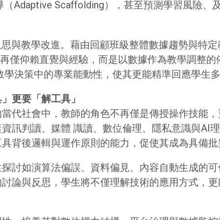
、適性化引導（Adaptive Scaffolding），甚至預測學
反思與教學改進。藉由回顧班級整體數據趨勢與特
n Making），不再僅仰賴直覺與經驗，而是以數據作為教
教學決策中的專業能動性，使其更能精準回應學生
具」更要「解工具」
的當代社會中，教師的角色不再僅是傳授操作技能，
資訊判讀、媒體 識讀、數位倫理、隱私意識與AI
工具背後邏輯與運作原則的能力，促使其成為具備批
探討如演算法偏誤、資料偏見、內容自動生成的可
的討論與反思，學生將不僅理解技術的應用方式，更