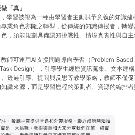
境做「真」
理論框架下，學習被視為一種由學習者主動賦予意義的知
的專業角色亦隨之轉型，從傳統的知識傳授者，轉
角色，須能規劃具備認知挑戰性、情境真實性與自主
AI支援問題導向學習（Problem-Based Learn
ative Task Design），引導學生經歷資訊蒐集
力。透過引導、提問與反思等教學策略，教師不僅促
的知識來源，而是學習歷程的策劃者、資源的編排者