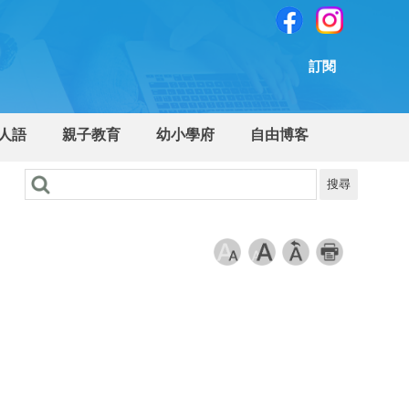
訂閱
人語
親子教育
幼小學府
自由博客
搜尋