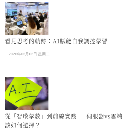
看見思考的軌跡︰AI賦能自我調控學習
2026年05月05日 星期二
從「智啟學教」到前線實踐——伺服器vs雲端
該如何選擇？