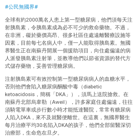
#公民無國界#
全球有約2000萬名人患上第一型糖尿病，他們須每天注
射胰島素，令胰島素成為必不可少的救命藥物。不過，
在非洲，礙於藥價高昂、很多社區住處遠離醫療設施等
因素，目前每七名病人中，僅一人能取得胰島素。無國
界醫生正在南蘇丹開展一個援助項目，向住處偏遠的病
人派發胰島素注射筆，並教導他們以節省資源的替代方
式儲存藥物，妥善管理糖尿病。
注射胰島素可有效控制第一型糖尿病病人的血糖水平，
否則他們會陷入糖尿病酮酸中毒（diabetic
ketoacidosis，簡稱「DKA」），須馬上送院搶救。在
南蘇丹北部烏韋勒（Aweil），許多家庭住處偏遠，往往
須騎電單車或步行數小時才能抵達醫院，常常有糖尿病
人陷入DKA，來不及就醫便離世。在這裏，無國界醫生
每月治療平均30名陷入DKA的孩子，他們全部留醫深切
治療部，生命危在旦夕。