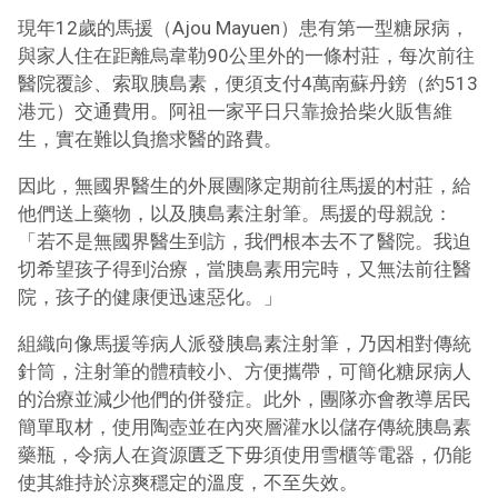
現年12歲的馬援（Ajou Mayuen）患有第一型糖尿病，
與家人住在距離烏韋勒90公里外的一條村莊，每次前往
醫院覆診、索取胰島素，便須支付4萬南蘇丹鎊（約513
港元）交通費用。阿祖一家平日只靠撿拾柴火販售維
生，實在難以負擔求醫的路費。
因此，無國界醫生的外展團隊定期前往馬援的村莊，給
他們送上藥物，以及胰島素注射筆。馬援的母親說：
「若不是無國界醫生到訪，我們根本去不了醫院。我迫
切希望孩子得到治療，當胰島素用完時，又無法前往醫
院，孩子的健康便迅速惡化。」
組織向像馬援等病人派發胰島素注射筆，乃因相對傳統
針筒，注射筆的體積較小、方便攜帶，可簡化糖尿病人
的治療並減少他們的併發症。此外，團隊亦會教導居民
簡單取材，使用陶壺並在內夾層灌水以儲存傳統胰島素
藥瓶，令病人在資源匱乏下毋須使用雪櫃等電器，仍能
使其維持於涼爽穩定的溫度，不至失效。