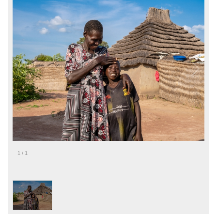
1
/
1