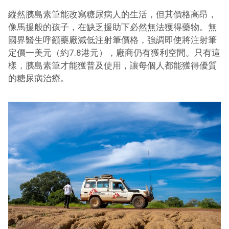
縱然胰島素筆能改寫糖尿病人的生活，但其價格高昂，
像馬援般的孩子，在缺乏援助下必然無法獲得藥物。無
國界醫生呼籲藥廠減低注射筆價格，強調即使將注射筆
定價一美元（約7.8港元），廠商仍有獲利空間。只有這
樣，胰島素筆才能獲普及使用，讓每個人都能獲得優質
的糖尿病治療。