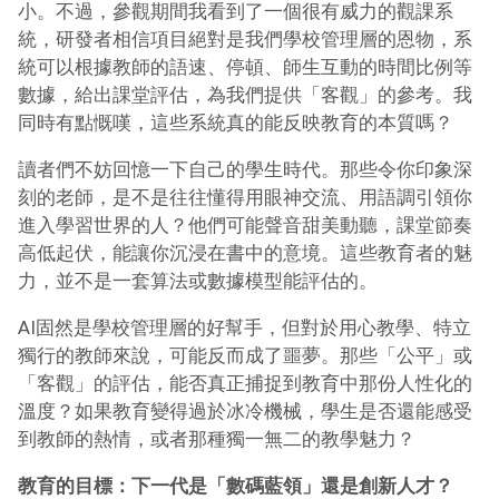
小。不過，參觀期間我看到了一個很有威力的觀課系
統，研發者相信項目絕對是我們學校管理層的恩物，系
統可以根據教師的語速、停頓、師生互動的時間比例等
數據，給出課堂評估，為我們提供「客觀」的參考。我
同時有點慨嘆，這些系統真的能反映教育的本質嗎？
讀者們不妨回憶一下自己的學生時代。那些令你印象深
刻的老師，是不是往往懂得用眼神交流、用語調引領你
進入學習世界的人？他們可能聲音甜美動聽，課堂節奏
高低起伏，能讓你沉浸在書中的意境。這些教育者的魅
力，並不是一套算法或數據模型能評估的。
AI固然是學校管理層的好幫手，但對於用心教學、特立
獨行的教師來說，可能反而成了噩夢。那些「公平」或
「客觀」的評估，能否真正捕捉到教育中那份人性化的
溫度？如果教育變得過於冰冷機械，學生是否還能感受
到教師的熱情，或者那種獨一無二的教學魅力？
教育的目標：下一代是「數碼藍領」還是創新人才？