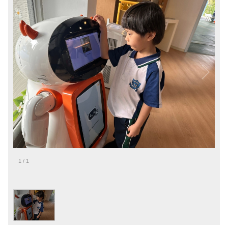
1
/
1