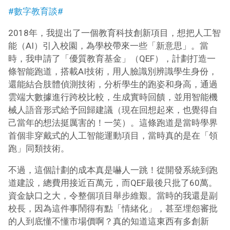
#數字教育談#
2018年，我提出了一個教育科技創新項目，想把人工智
能（AI）引入校園，為學校帶來一些「新意思」。當
時，我申請了「優質教育基金」（QEF），計劃打造一
條智能跑道，搭載AI技術，用人臉識別辨識學生身份，
還能結合肢體偵測技術，分析學生的跑姿和身高，通過
雲端大數據進行跨校比較，生成實時回饋，並用智能機
械人語音形式給予回歸建議（現在回想起來，也覺得自
己當年的想法挺厲害的！一笑）。這條跑道是當時學界
首個非穿戴式的人工智能運動項目，當時真的是在「領
跑」同類技術。
不過，這個計劃的成本真是嚇人一跳！從開發系統到跑
道建設，總費用接近百萬元，而QEF最後只批了60萬。
資金缺口之大，令整個項目舉步維艱。當時的我還是副
校長，因為這件事鬧得有點「情緒化」，甚至埋怨審批
的人到底懂不懂市場價啊？真的知道這東西有多創新