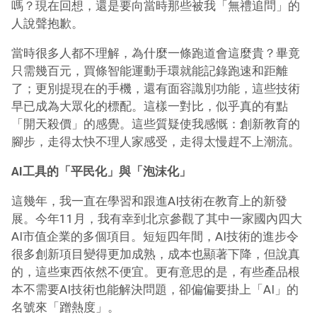
嗎？現在回想，還是要向當時那些被我「無禮追問」的
人說聲抱歉。
當時很多人都不理解，為什麼一條跑道會這麼貴？畢竟
只需幾百元，買條智能運動手環就能記錄跑速和距離
了；更別提現在的手機，還有面容識別功能，這些技術
早已成為大眾化的標配。這樣一對比，似乎真的有點
「開天殺價」的感覺。這些質疑使我感慨：創新教育的
腳步，走得太快不理人家感受，走得太慢趕不上潮流。
AI工具的「平民化」與「泡沫化」
這幾年，我一直在學習和跟進AI技術在教育上的新發
展。今年11月，我有幸到北京參觀了其中一家國內四大
AI市值企業的多個項目。短短四年間，AI技術的進步令
很多創新項目變得更加成熟，成本也顯著下降，但說真
的，這些東西依然不便宜。更有意思的是，有些產品根
本不需要AI技術也能解決問題，卻偏偏要掛上「AI」的
名號來「蹭熱度」。