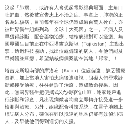
說起「肺癆」，或許有人會想起電影經典場面，主角口
吐鮮血，然後被宣告患上不治之症。事實上，肺癆的正
名為結核病，目前每年在全球仍造成逾百萬人死亡，亦
被世界衞生組織列為「全球十大死因」之一。若病人及
早獲得診斷，配合藥物治療，結核病絕對可以痊癒。無
國界醫生目前正在中亞塔吉克斯坦（Tajikistan）主動出
撃，透過科技協助，找出位處偏遠的病人，令他們能及
早就醫並痊癒，希望結核病個案能在當地「歸零」！
塔吉克斯坦南部的庫洛布（Kulob）位處偏遠，缺乏醫療
資源，加上當地人害怕患病後遭歧視，阻礙人們尋求診
斷或接受治療，往往延誤了治療，造成致命後果。因
此，無國界醫生把便攜式X光機帶進山區，逐家逐戶進
行診斷和篩查，凡出現病徵者均會立即轉介接受進一步
檢測與治療。另外，組織配合科技系統，在電子地圖上
標誌病人分布，確保在難以抵達的地區仍能有效偵測病
人，及早使他們得到適切的支援。