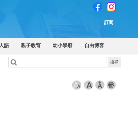
訂閱
人語
親子教育
幼小學府
自由博客
搜尋