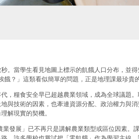
數秒。當學生看見地圖上標示的飢餓人口分布，並得
挨餓？」這類看似簡單的問題，正是地理課最珍貴
代，糧食安全早已超越農業領域，成為全球議題。聯
土地與技術的因素，也牽連資源分配、政治權力與消
角理解現實的契機。
：農業發展」已不再只是講解農業類型或區位因素。
出路。許多學校也嘗試把「零飢餓」作為學習主線，