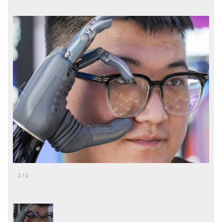
1
/
1