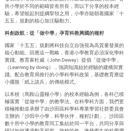
所小學於不同的範疇皆有所長，而以下分享的校本經
驗，希望能起到提綱挈領之用，小學亦能朝着國家「十
五五」規劃的核心加注驅動力。
科創啟航：從「做中學」孕育科教興國的種籽
國家「十五五」規劃將科技自立自強視為高質量發展的
核心動能。回應這一戰略，香港小學教育必須深化學科
實踐。教育家杜威（John Dewey）提倡「從做中學」
（Learning by doing），強調知識始於經驗的建構與實
踐。配合教育局推行的小學科學科政策，基礎教育應從
小擺脫「紙上談兵」的傳統模式。
以本校（馬鞍山靈糧小學）的校本經驗為例，各科已積
極落實「從做中學」的教學法。在科學科方面，我們更
積極推動並承辦了由沙田區科學科專業學習社群委員會
主辦的「沙田中小學．科學伙伴．種籽計劃」。沙田區
數十所中小學的教育同工集結於同一平台，共同分享與
研討如何透過動手探究、跨校協作，激發學生的科學潛