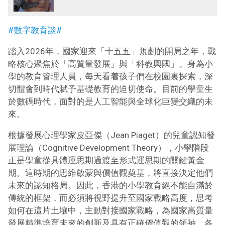
#數字教育談#
踏入2026年，國家迎來「十五五」規劃的開局之年，戰
略核心聚焦於「高質量發展」與「科教興國」。身為小
學的教育管理人員，每天看着孩子們在校園裏探索，深
切體會到時代賦予基礎教育的迫切使命。目前的學童生
於數碼時代，面對的是人工智能與全球化巨變交織的未
來。
根據發展心理學家皮亞傑（Jean Piaget）的兒童認知發
展理論（Cognitive Development Theory），小學階段
正是學童從具體運思期過渡至形式運思期的關鍵黃金
期。這時期的思維啟蒙與價值觀奠基，將直接決定他們
未來的認知格局。因此，香港的小學教育絕不能自滿於
傳統的框架，而必須將視野提升至國家戰略高度，思考
如何在這片土壤中，主動對接國家戰略，為國家高質量
發展精準培育未來的創新及具有正確價值觀的領袖。各