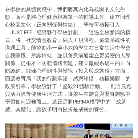
在學校的具體實踐中，我們將其內化為校園的文化生
態，而不是將心理健康視為單一的輔導工作。建立同理
心校園文化（正向關係與情緒），學校可積極引入
「JUST FEEL 感講夥伴學校計劃」，透過全校參與的模
式，將「社交情意教育」納入正規課程。這套系統性的
溝通工具，能協助小一至小六的學生在日常生活中學會
自我關懷、辨識情緒，並以善意溝通建立更緊密的人際
關係，從根本上防範情緒問題，建立微觀系統中的正向
防護網。鍛煉心理韌性與體魄（投入與成就感）方面，
回應教育局「我的行動承諾：感恩珍惜．積極樂觀」的
政策引導，學校設計了「堅毅21體驗活動」，配合晨跑
與活力操等健康生活方式，讓學生在體育與歷奇體驗中
學習如何迎難而上。這正是將PERMA模型中的「成就
感」具體化，讓孩子明白挫折是成長的養分。