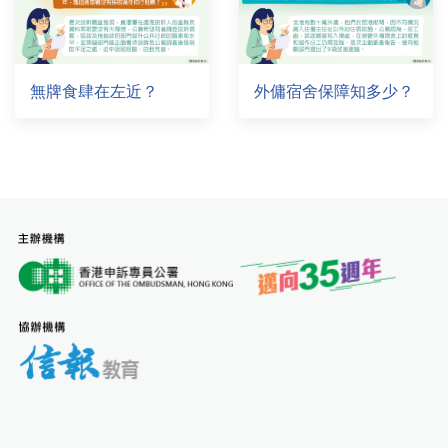
無牌食肆在左近？
外傭宿舍保障知多少？