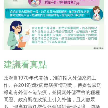
建議看真點
政府自1970年代開始，准許輸入外傭來港工
作。在2019冠狀病毒病疫情期間，傳媒曾廣泛
報道有外傭在港染疫，並揭露外傭宿舍的種種
問題。政府既在政策上引入外傭，且人數眾
多，理應有責任確保外傭得到合理保障，包括